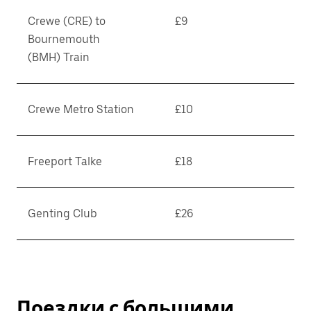
Crewe (CRE) to
£9
Bournemouth
(BMH) Train
Crewe Metro Station
£10
Freeport Talke
£18
Genting Club
£26
Поездки с большими