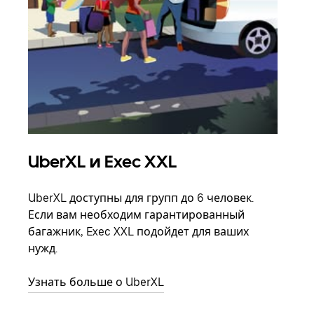
UberXL и Exec XXL
Гр
UberXL доступны для групп до 6 человек.
Когд
Если вам необходим гарантированный
семь
багажник, Exec XXL подойдет для ваших
выбр
нужд.
назн
Узнать больше о UberXL
Узна