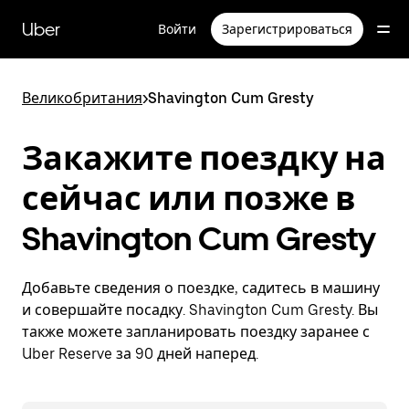
Пропустить
и
Uber
Войти
Зарегистрироваться
перейти
к
основному
содержимому
Великобритания
>
Shavington Cum Gresty
Закажите поездку на
сейчас или позже в
Shavington Cum Gresty
Добавьте сведения о поездке, садитесь в машину
и совершайте посадку. Shavington Cum Gresty. Вы
также можете запланировать поездку заранее с
Uber Reserve за 90 дней наперед.