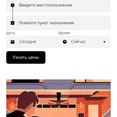
Введите местоположение
Укажите пункт назначения
Дата
Время
Сейчас
Нажмите
Узнать цены
стрелку
вниз,
чтобы
перейти
к
календарю
и
выбрать
дату.
Чтобы
закрыть
календарь,
нажмите