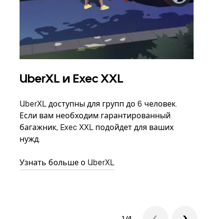
UberXL и Exec XXL
Гр
UberXL доступны для групп до 6 человек.
Когд
Если вам необходим гарантированный
семь
багажник, Exec XXL подойдет для ваших
выбр
нужд.
назн
Узнать больше о UberXL
Узна
1/4