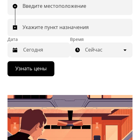
Введите местоположение
Укажите пункт назначения
Дата
Время
Сейчас
Нажмите
Узнать цены
стрелку
вниз,
чтобы
перейти
к
календарю
и
выбрать
дату.
Чтобы
закрыть
календарь,
нажмите