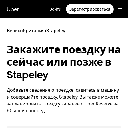
Пропустить
и
Uber
Войти
Зарегистрироваться
перейти
к
основному
содержимому
Великобритания
>
Stapeley
Закажите поездку на
сейчас или позже в
Stapeley
Добавьте сведения о поездке, садитесь в машину
и совершайте посадку. Stapeley. Вы также можете
запланировать поездку заранее с Uber Reserve за
90 дней наперед.