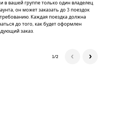
некоторых 
ли в вашей группе только один владелец
определённ
аунта, он может заказать до 3 поездок
мероприяти
 требованию. Каждая поездка должна
аться до того, как будет оформлен
Посмотреть
едующий заказ.
1/2