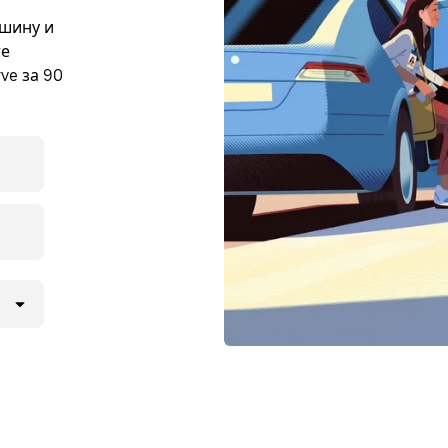
ашину и
те
ve за 90