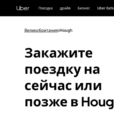
Пропустить
и
Uber
Поездка
драйв
Бизнес
Uber Eats
перейти
к
основному
содержимому
Великобритания
>
Hough
Закажите
поездку на
сейчас или
позже в Houg