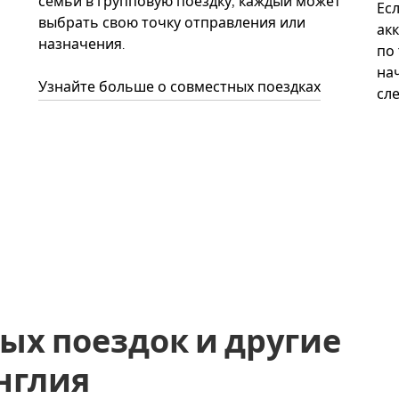
семьи в групповую поездку, каждый может
Ес
выбрать свою точку отправления или
акк
назначения.
по
нач
Узнайте больше о совместных поездках
сл
ых поездок и другие
Англия