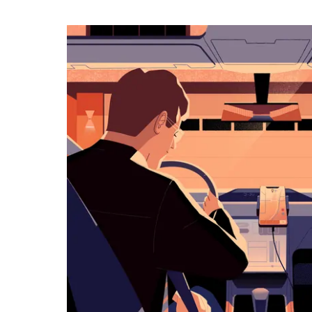
календарю
и
выбрать
дату.
Чтобы
закрыть
календарь,
нажмите
Esc.