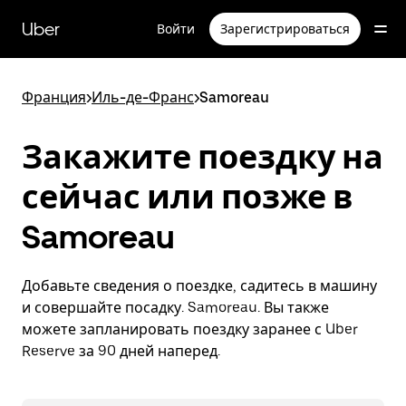
Пропустить
и
Uber
Войти
Зарегистрироваться
перейти
к
основному
содержимому
Франция
>
Иль-де-Франс
>
Samoreau
Закажите поездку на
сейчас или позже в
Samoreau
Добавьте сведения о поездке, садитесь в машину
и совершайте посадку. Samoreau. Вы также
можете запланировать поездку заранее с Uber
Reserve за 90 дней наперед.