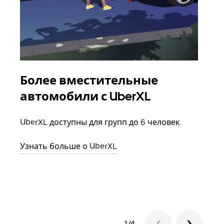
Более вместительные
Гр
автомобили с UberXL
Когд
семь
UberXL доступны для групп до 6 человек.
выбр
назн
Узнать больше о UberXL
Узна
1/4