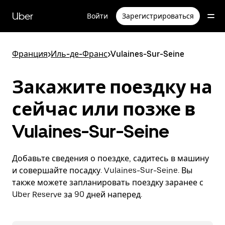
Пропустить
и
Uber
Войти
Зарегистрироваться
перейти
к
основному
содержимому
Франция
>
Иль-де-Франс
>
Vulaines-Sur-Seine
Закажите поездку на
сейчас или позже в
Vulaines-Sur-Seine
Добавьте сведения о поездке, садитесь в машину
и совершайте посадку. Vulaines-Sur-Seine. Вы
также можете запланировать поездку заранее с
Uber Reserve за 90 дней наперед.