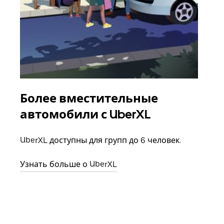
Более вместительные
Гр
автомобили с UberXL
Когд
семь
UberXL доступны для групп до 6 человек.
выбр
назн
Узнать больше о UberXL
Узна