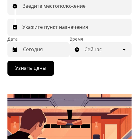
Введите местоположение
Укажите пункт назначения
Дата
Время
Сейчас
Нажмите
Узнать цены
стрелку
вниз,
чтобы
перейти
к
календарю
и
выбрать
дату.
Чтобы
закрыть
календарь,
нажмите