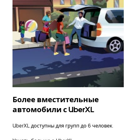
Более вместительные
Гр
автомобили с UberXL
Когд
семь
UberXL доступны для групп до 6 человек.
выбр
назн