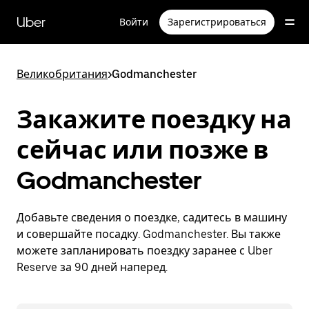
Пропустить
и
Uber
Войти
Зарегистрироваться
перейти
к
основному
содержимому
Великобритания
>
Godmanchester
Закажите поездку на
сейчас или позже в
Godmanchester
Добавьте сведения о поездке, садитесь в машину
и совершайте посадку. Godmanchester. Вы также
можете запланировать поездку заранее с Uber
Reserve за 90 дней наперед.