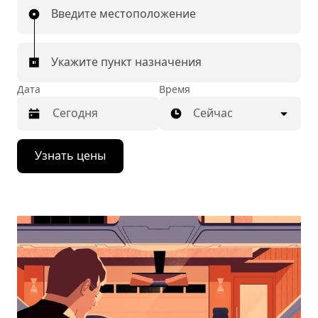
Введите местоположение
Укажите пункт назначения
Дата
Время
Сейчас
Нажмите
Узнать цены
стрелку
вниз,
чтобы
перейти
к
календарю
и
выбрать
дату.
Чтобы
закрыть
календарь,
нажмите