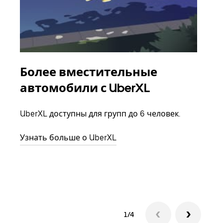
Более вместительные
Гр
автомобили с UberXL
Когд
семь
UberXL доступны для групп до 6 человек.
выбр
назн
Узнать больше о UberXL
Узна
1/4