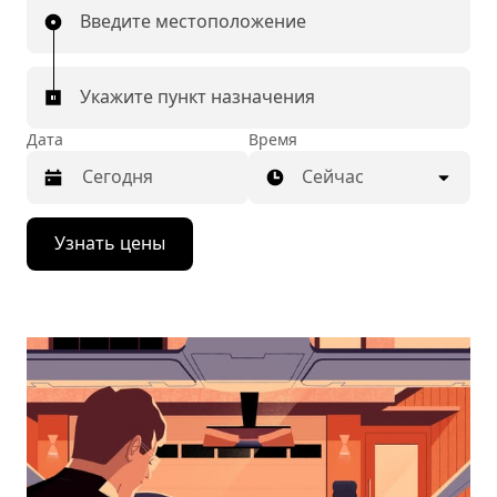
Введите местоположение
Укажите пункт назначения
Дата
Время
Сейчас
Нажмите
Узнать цены
стрелку
вниз,
чтобы
перейти
к
календарю
и
выбрать
дату.
Чтобы
закрыть
календарь,
нажмите