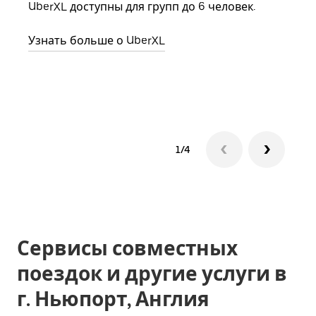
семь
UberXL доступны для групп до 6 человек.
выбр
назн
Узнать больше о UberXL
Узна
1/4
Сервисы совместных
поездок и другие услуги в
г. Ньюпорт, Англия