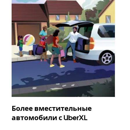
Более вместительные
Гр
автомобили с UberXL
Когд