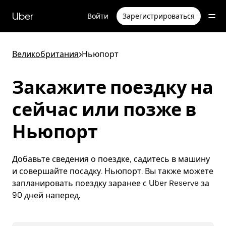
Пропустить
и
Uber
Войти
Зарегистрироваться
перейти
к
основному
содержимому
Великобритания
>
Ньюпорт
Закажите поездку на
сейчас или позже в
Ньюпорт
Добавьте сведения о поездке, садитесь в машину
и совершайте посадку. Ньюпорт. Вы также можете
запланировать поездку заранее с Uber Reserve за
90 дней наперед.