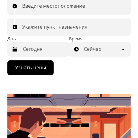
Введите местоположение
Укажите пункт назначения
Дата
Время
Сейчас
Нажмите
Узнать цены
стрелку
вниз,
чтобы
перейти
к
календарю
и
выбрать
дату.
Чтобы
закрыть
календарь,
нажмите