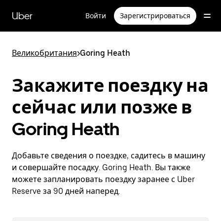
Пропустить
и
Uber
Войти
Зарегистрироваться
перейти
к
основному
содержимому
Великобритания
>
Goring Heath
Закажите поездку на
сейчас или позже в
Goring Heath
Добавьте сведения о поездке, садитесь в машину
и совершайте посадку. Goring Heath. Вы также
можете запланировать поездку заранее с Uber
Reserve за 90 дней наперед.