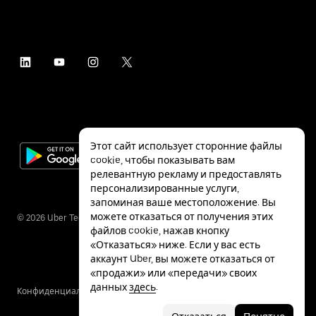
Этот сайт использует сторонние файлы
cookie, чтобы показывать вам
релевантную рекламу и предоставлять
персонализированные услуги,
запоминая ваше местоположение. Вы
можете отказаться от получения этих
©
2026
Uber Technologies Inc.
файлов cookie, нажав кнопку
«Отказаться» ниже. Если у вас есть
аккаунт Uber, вы можете отказаться от
«продажи» или «передачи» своих
данных
здесь
.
Конфиденциальность
Специальные
Условия
возможности