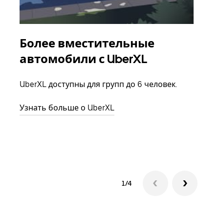
Более вместительные
Гр
автомобили с UberXL
Когд
семь
UberXL доступны для групп до 6 человек.
выбр
назн
Узнать больше о UberXL
Узна
1/4