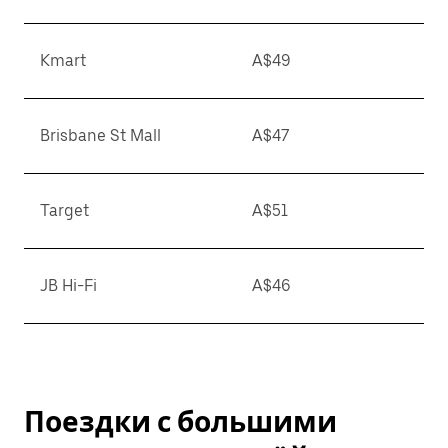
Kmart
A$49
Brisbane St Mall
A$47
Target
A$51
JB Hi-Fi
A$46
Поездки с большими