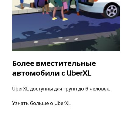
Более вместительные
Гр
автомобили с UberXL
Когд
семь
UberXL доступны для групп до 6 человек.
выбр
назн
Узнать больше о UberXL
Узна