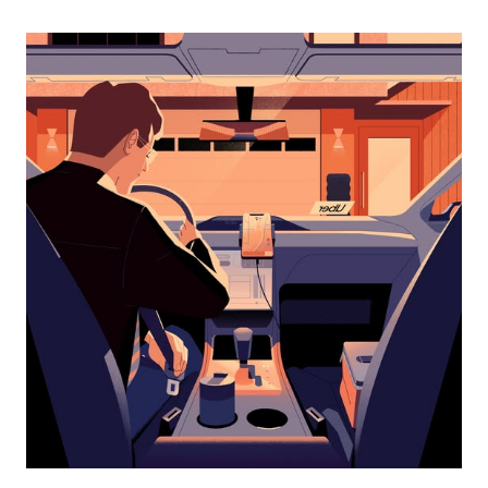
перейти
к
календарю
и
выбрать
дату.
Чтобы
закрыть
календарь,
нажмите
Esc.