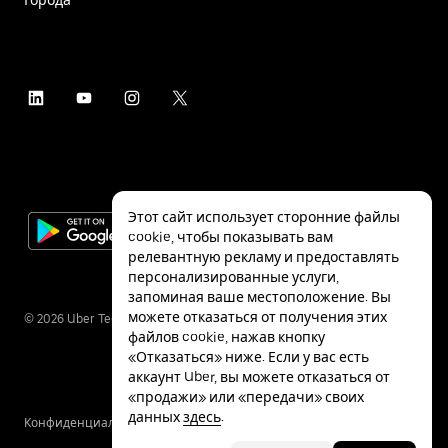
Этот сайт использует сторонние файлы
cookie, чтобы показывать вам
релевантную рекламу и предоставлять
персонализированные услуги,
запоминая ваше местоположение. Вы
можете отказаться от получения этих
©
2026
Uber Technologies Inc.
файлов cookie, нажав кнопку
«Отказаться» ниже. Если у вас есть
аккаунт Uber, вы можете отказаться от
«продажи» или «передачи» своих
данных
здесь
.
Конфиденциальность
Специальные
Условия
возможности