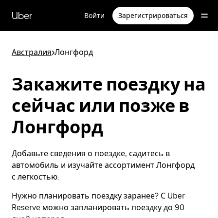
Пропустить
и
Uber
Войти
Зарегистрироваться
перейти
к
основному
содержимому
Австралия
>
Лонгфорд
Закажите поездку на
сейчас или позже в
Лонгфорд
Добавьте сведения о поездке, садитесь в
автомобиль и изучайте ассортимент Лонгфорд
с легкостью.
Нужно планировать поездку заранее? С Uber
Reserve можно запланировать поездку до 90