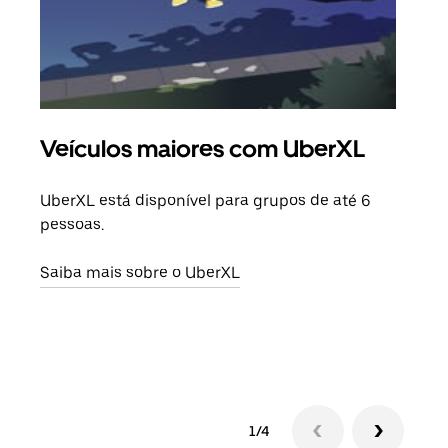
Veículos maiores com UberXL
Vi
UberXL está disponível para grupos de até 6
Ao c
pessoas.
sua 
adic
Saiba mais sobre o UberXL
dese
Saib
1/4