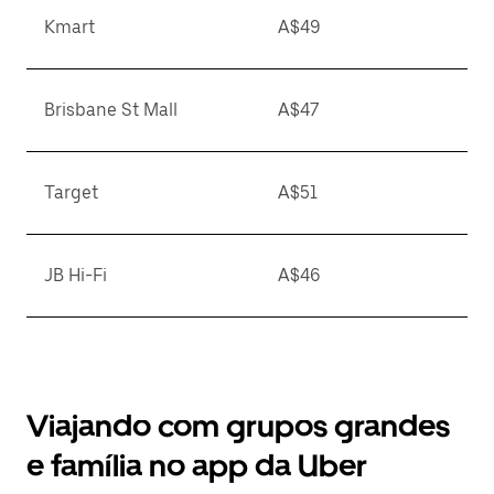
Kmart
A$49
Brisbane St Mall
A$47
Target
A$51
JB Hi-Fi
A$46
Viajando com grupos grandes
e família no app da Uber