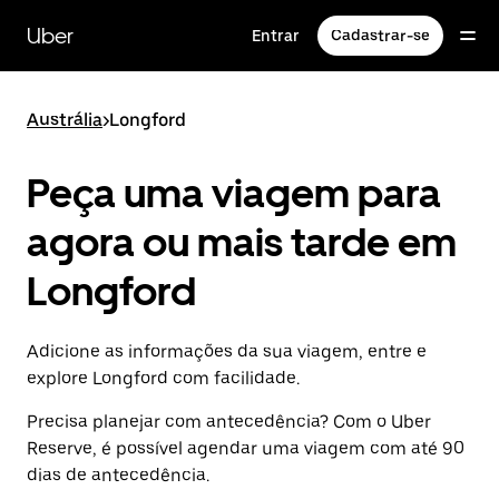
Pular
para
Uber
Entrar
Cadastrar-se
o
conteúdo
principal
Austrália
>
Longford
Peça uma viagem para
agora ou mais tarde em
Longford
Adicione as informações da sua viagem, entre e
explore Longford com facilidade.
Precisa planejar com antecedência? Com o Uber
Reserve, é possível agendar uma viagem com até 90
dias de antecedência.