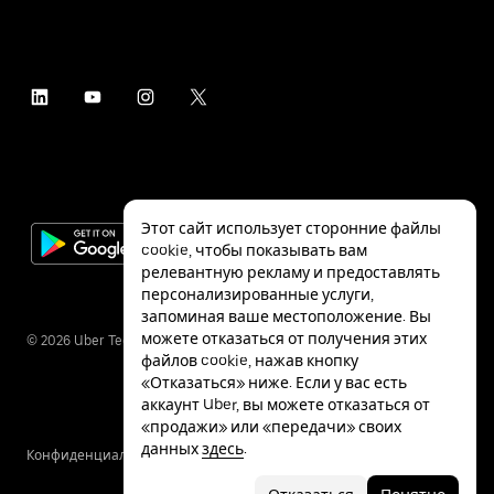
Этот сайт использует сторонние файлы
cookie, чтобы показывать вам
релевантную рекламу и предоставлять
персонализированные услуги,
запоминая ваше местоположение. Вы
можете отказаться от получения этих
©
2026
Uber Technologies Inc.
файлов cookie, нажав кнопку
«Отказаться» ниже. Если у вас есть
аккаунт Uber, вы можете отказаться от
«продажи» или «передачи» своих
данных
здесь
.
Конфиденциальность
Специальные
Условия
возможности