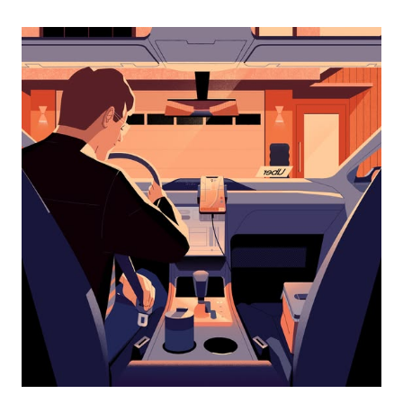
перейти
к
календарю
и
выбрать
дату.
Чтобы
закрыть
календарь,
нажмите
Esc.