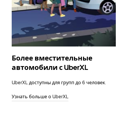
Более вместительные
Гр
автомобили с UberXL
Когд
семь
UberXL доступны для групп до 6 человек.
выбр
назн
Узнать больше о UberXL
Узна