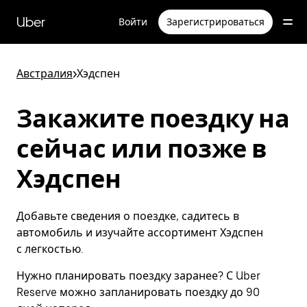
Пропустить
и
Uber
Войти
Зарегистрироваться
перейти
к
основному
содержимому
Австралия
>
Хэдспен
Закажите поездку на
сейчас или позже в
Хэдспен
Добавьте сведения о поездке, садитесь в
автомобиль и изучайте ассортимент Хэдспен
с легкостью.
Нужно планировать поездку заранее? С Uber
Reserve можно запланировать поездку до 90