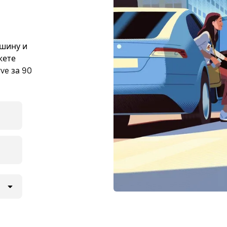
ашину и
жете
ve за 90