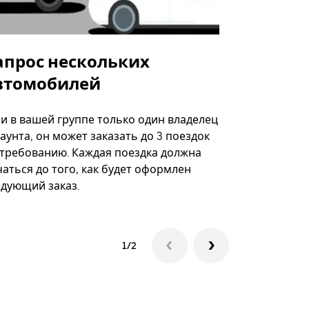
апрос нескольких
Uber Shu
втомобилей
Вариант по
некоторых 
ли в вашей группе только один владелец
определённ
аунта, он может заказать до 3 поездок
мероприяти
 требованию. Каждая поездка должна
аться до того, как будет оформлен
Посмотреть
едующий заказ.
1/2