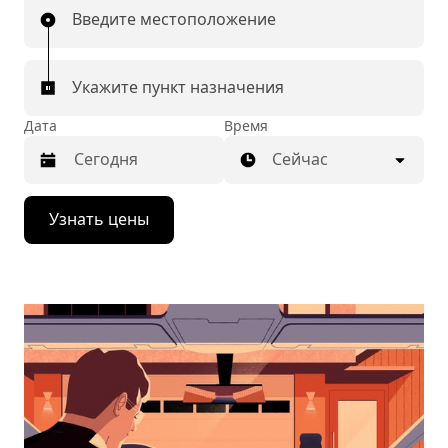
Введите местоположение
Укажите пункт назначения
Дата
Время
Сейчас
Нажмите
Узнать цены
стрелку
вниз,
чтобы
перейти
к
календарю
и
выбрать
дату.
Чтобы
закрыть
календарь,
нажмите