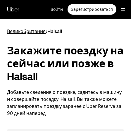
Пропустить
и
Uber
Войти
Зарегистрироваться
перейти
к
основному
содержимому
Великобритания
>
Halsall
Закажите поездку на
сейчас или позже в
Halsall
Добавьте сведения о поездке, садитесь в машину
и совершайте посадку. Halsall. Вы также можете
запланировать поездку заранее с Uber Reserve за
90 дней наперед.