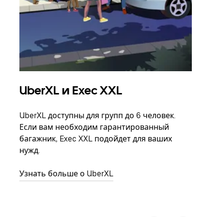
UberXL и Exec XXL
Гр
UberXL доступны для групп до 6 человек.
Когд
Если вам необходим гарантированный
семь
багажник, Exec XXL подойдет для ваших
выбр
нужд.
назн
Узнать больше о UberXL
Узна