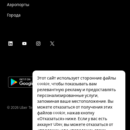
Аэропорты
Города
Этот сайт использует сторонние файлы
cookie, чтобы показывать вам
релевантную рекламу и предоставлять
персонализированные услуги,
запоминая ваше местоположение. Вы
можете отказаться от получения этих
©
2026
Uber Technologies Inc.
файлов cookie, нажав кнопку
«Отказаться» ниже. Если у вас есть
аккаунт Uber, вы можете отказаться от