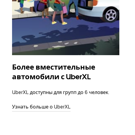
Более вместительные
Гр
автомобили с UberXL
Когд
семь
UberXL доступны для групп до 6 человек.
выбр
назн
Узнать больше о UberXL
Узна