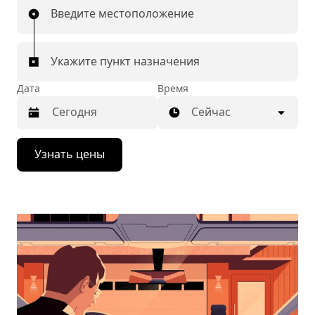
Введите местоположение
Укажите пункт назначения
Дата
Время
Сейчас
Нажмите
Узнать цены
стрелку
вниз,
чтобы
перейти
к
календарю
и
выбрать
дату.
Чтобы
закрыть
календарь,
нажмите