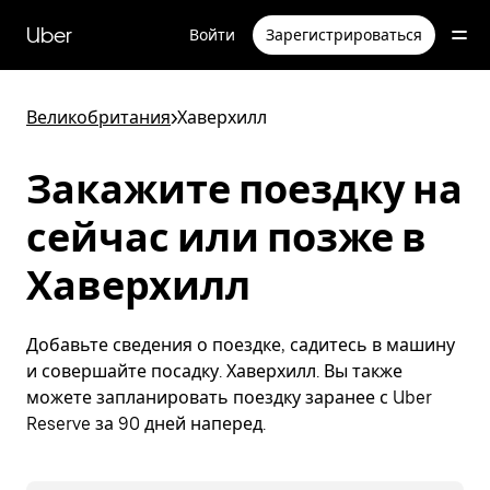
Пропустить
и
Uber
Войти
Зарегистрироваться
перейти
к
основному
содержимому
Великобритания
>
Хаверхилл
Закажите поездку на
сейчас или позже в
Хаверхилл
Добавьте сведения о поездке, садитесь в машину
и совершайте посадку. Хаверхилл. Вы также
можете запланировать поездку заранее с Uber
Reserve за 90 дней наперед.