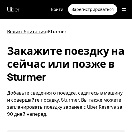
Пропустить
и
Uber
Войти
Зарегистрироваться
перейти
к
основному
содержимому
Великобритания
>
Sturmer
Закажите поездку на
сейчас или позже в
Sturmer
Добавьте сведения о поездке, садитесь в машину
и совершайте посадку. Sturmer. Вы также можете
запланировать поездку заранее с Uber Reserve за
90 дней наперед.