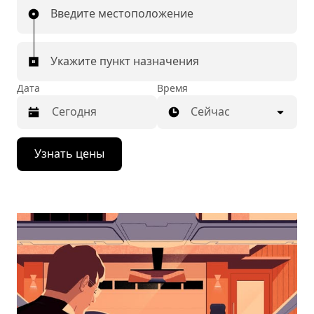
Введите местоположение
Укажите пункт назначения
Дата
Время
Сейчас
Нажмите
Узнать цены
стрелку
вниз,
чтобы
перейти
к
календарю
и
выбрать
дату.
Чтобы
закрыть
календарь,
нажмите