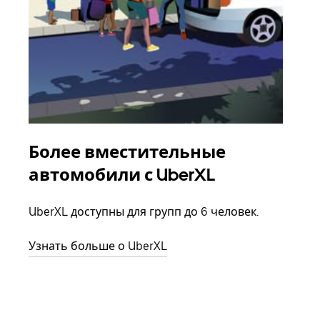
Более вместительные
Гр
автомобили с UberXL
Когд
семь
UberXL доступны для групп до 6 человек.
выбр
назн
Узнать больше о UberXL
Узна