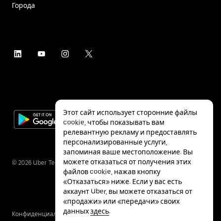
Города
Этот сайт использует сторонние файлы
cookie, чтобы показывать вам
релевантную рекламу и предоставлять
персонализированные услуги,
запоминая ваше местоположение. Вы
можете отказаться от получения этих
©
2026
Uber Technologies Inc.
файлов cookie, нажав кнопку
«Отказаться» ниже. Если у вас есть
аккаунт Uber, вы можете отказаться от
«продажи» или «передачи» своих
данных
здесь
.
Конфиденциальность
Специальные
Условия