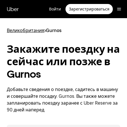
Пропустить
и
Uber
Войти
Зарегистрироваться
перейти
к
основному
содержимому
Великобритания
>
Gurnos
Закажите поездку на
сейчас или позже в
Gurnos
Добавьте сведения о поездке, садитесь в машину
и совершайте посадку. Gurnos. Вы также можете
запланировать поездку заранее с Uber Reserve за
90 дней наперед.