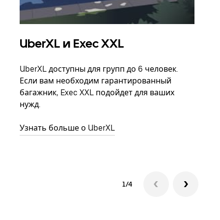
UberXL и Exec XXL
Гр
UberXL доступны для групп до 6 человек.
Когд
Если вам необходим гарантированный
семь
багажник, Exec XXL подойдет для ваших
выбр
нужд.
назн
Узнать больше о UberXL
Узна
1/4