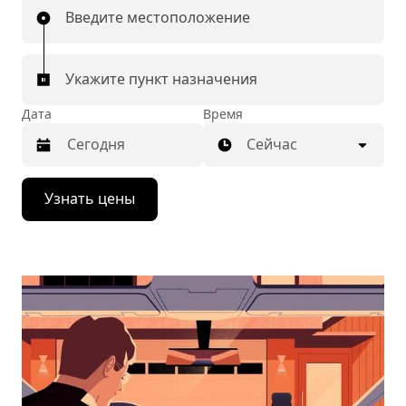
Введите местоположение
Укажите пункт назначения
Дата
Время
Сейчас
Нажмите
Узнать цены
стрелку
вниз,
чтобы
перейти
к
календарю
и
выбрать
дату.
Чтобы
закрыть
календарь,
нажмите