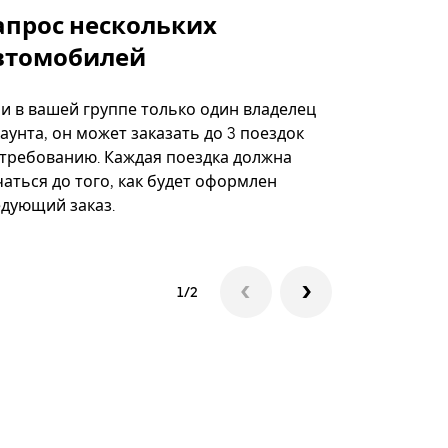
апрос нескольких
Uber Shu
втомобилей
Вариант по
некоторых 
ли в вашей группе только один владелец
определённ
аунта, он может заказать до 3 поездок
мероприяти
 требованию. Каждая поездка должна
аться до того, как будет оформлен
Посмотреть
едующий заказ.
1/2