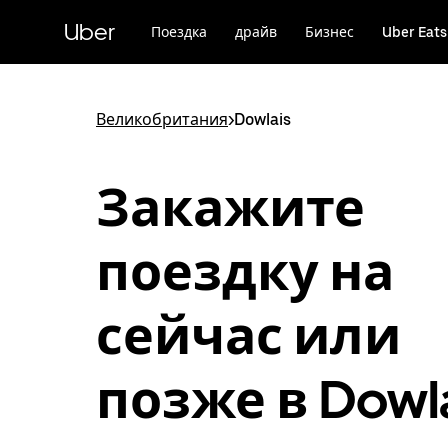
Пропустить
и
Uber
Поездка
драйв
Бизнес
Uber Eats
перейти
к
основному
содержимому
Великобритания
>
Dowlais
Закажите
поездку на
сейчас или
позже в Dowl