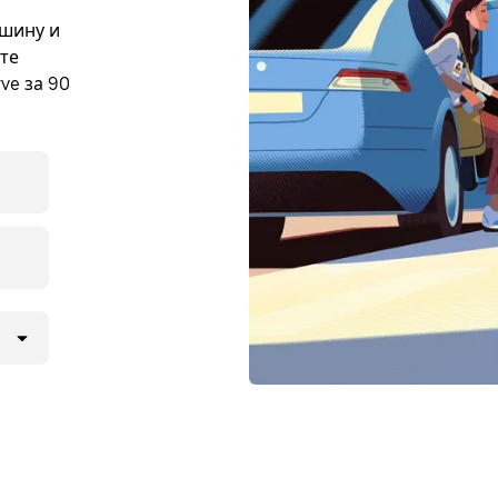
ашину и
ете
ve за 90