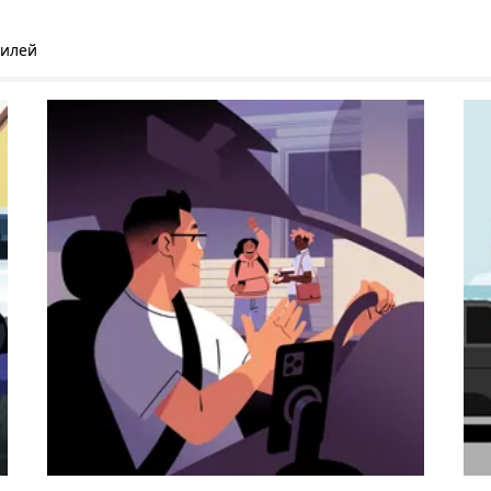
билей