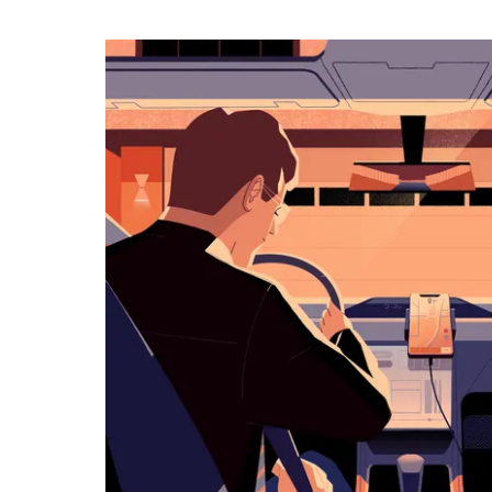
календарю
и
выбрать
дату.
Чтобы
закрыть
календарь,
нажмите
Esc.