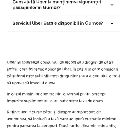
Cum ajută Uber la menținerea siguranței
pasagerilor în Gurnos?
Serviciul Uber Eats e disponibil în Gurnos?
Uber nu tolerează consumul de alcool sau droguri de către
șoferii care folosesc aplicația Uber. În cazul în care consideri
că șoferul este sub influența drogurilor sau a alcoolului, cere-i
să oprească imediat cursa.
În cazul mașinilor comerciale, guvernul poate percepe
impozite suplimentare, care pot crește taxa de drum.
Reține: unele curse către și dinspre aeroport pot, de
asemenea, să includă o taxă care acoperă costurile minime
pentru parcarea la aeroport. Dacă tariful dinamic este activ,