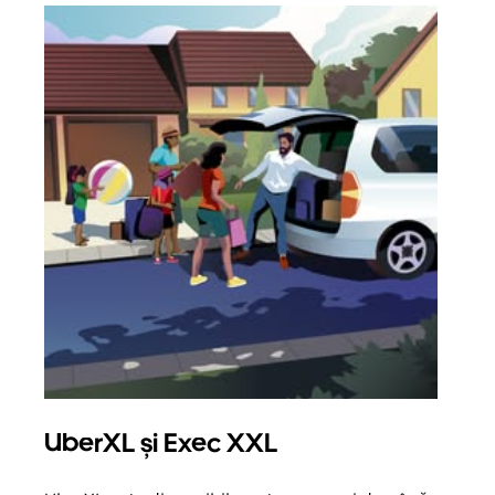
UberXL și Exec XXL
Căl