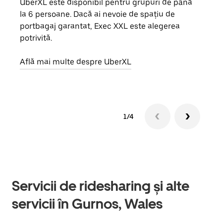
UberXL este disponibil pentru grupuri de până
Când 
la 6 persoane. Dacă ai nevoie de spațiu de
de g
portbagaj garantat, Exec XXL este alegerea
prop
potrivită.
Află
Află mai multe despre UberXL
1/4
Servicii de ridesharing și alte
servicii în Gurnos, Wales