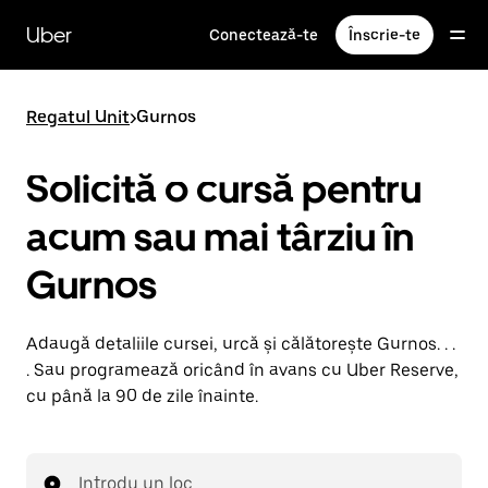
Accesează
direct
Uber
Conectează-te
Înscrie-te
conținutul
principal
Regatul Unit
>
Gurnos
Solicită o cursă pentru
acum sau mai târziu în
Gurnos
Adaugă detaliile cursei, urcă și călătorește Gurnos. . .
. Sau programează oricând în avans cu Uber Reserve,
cu până la 90 de zile înainte.
Introdu un loc