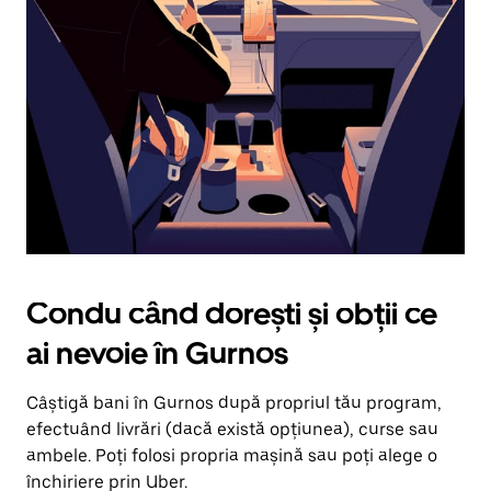
în
jos.
Închide
calendarul
apăsând
pe
butonul
Escape.
Condu când dorești și obții ce
ai nevoie în Gurnos
Câștigă bani în Gurnos după propriul tău program,
efectuând livrări (dacă există opțiunea), curse sau
ambele. Poți folosi propria mașină sau poți alege o
închiriere prin Uber.