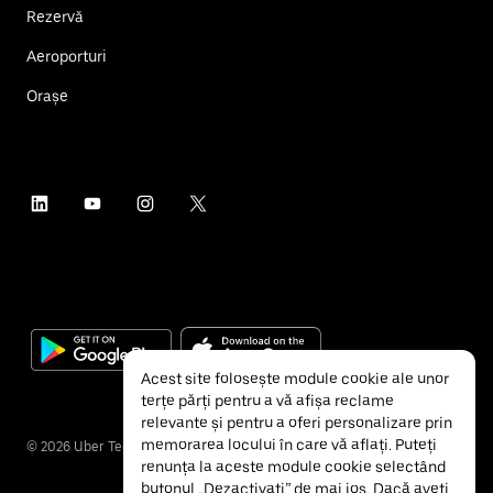
Rezervă
Aeroporturi
Orașe
Acest site folosește module cookie ale unor
terțe părți pentru a vă afișa reclame
relevante și pentru a oferi personalizare prin
memorarea locului în care vă aflați. Puteți
©
2026
Uber Technologies Inc.
renunța la aceste module cookie selectând
butonul „Dezactivați” de mai jos. Dacă aveți