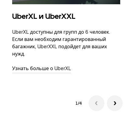
UberXL и UberXXL
Гр
UberXL доступны для групп до 6 человек.
Когд
Если вам необходим гарантированный
семь
багажник, UberXXL подойдет для ваших
выбр
нужд.
назн
Узнать больше о UberXL
Узна
1/4