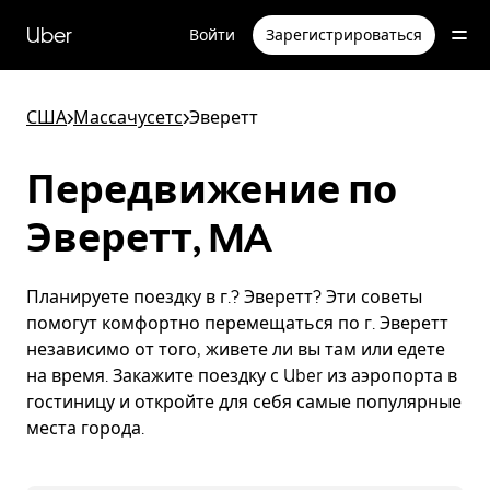
Пропустить
и
Uber
Войти
Зарегистрироваться
перейти
к
основному
содержимому
США
>
Массачусетс
>
Эверетт
Передвижение по
Эверетт, MA
Планируете поездку в г.? Эверетт? Эти советы
помогут комфортно перемещаться по г. Эверетт
независимо от того, живете ли вы там или едете
на время. Закажите поездку с Uber из аэропорта в
гостиницу и откройте для себя самые популярные
места города.