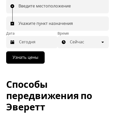
Введите местоположение
Укажите пункт назначения
Дата
Время
Сейчас
Нажмите
Узнать цены
стрелку
вниз,
чтобы
перейти
к
Способы
календарю
и
выбрать
передвижения по
дату.
Чтобы
Эверетт
закрыть
календарь,
нажмите