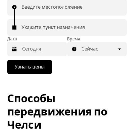
Введите местоположение
Укажите пункт назначения
Дата
Время
Сейчас
Нажмите
Узнать цены
стрелку
вниз,
чтобы
перейти
к
Способы
календарю
и
выбрать
передвижения по
дату.
Чтобы
Челси
закрыть
календарь,
нажмите