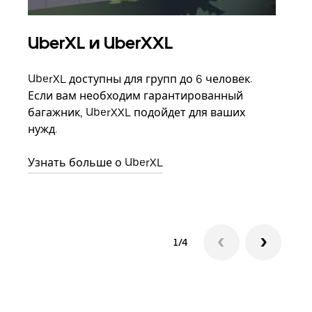
UberXL и UberXXL
Гр
UberXL доступны для групп до 6 человек.
Когд
Если вам необходим гарантированный
семь
багажник, UberXXL подойдет для ваших
выбр
нужд.
назн
Узнать больше о UberXL
Узна
1/4