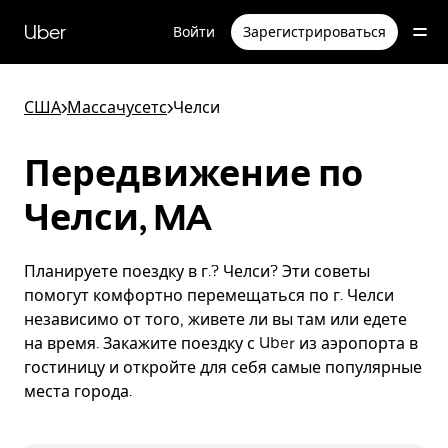
Пропустить
и
Uber
Войти
Зарегистрироваться
перейти
к
основному
содержимому
США
>
Массачусетс
>
Челси
Передвижение по
Челси, MA
Планируете поездку в г.? Челси? Эти советы
помогут комфортно перемещаться по г. Челси
независимо от того, живете ли вы там или едете
на время. Закажите поездку с Uber из аэропорта в
гостиницу и откройте для себя самые популярные
места города.