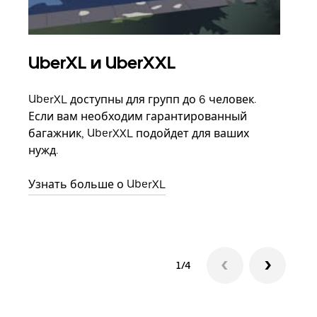
UberXL и UberXXL
Гр
UberXL доступны для групп до 6 человек.
Когд
Если вам необходим гарантированный
семь
багажник, UberXXL подойдет для ваших
выбр
нужд.
назн
Узнать больше о UberXL
Узна
1/4