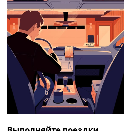
календарю
и
выбрать
дату.
Чтобы
закрыть
календарь,
нажмите
Esc.
Выполняйте поездки,