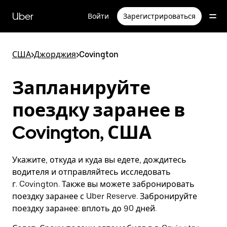
Пропустить
и
Uber
Войти
Зарегистрироваться
перейти
к
основному
содержимому
США
>
Джорджия
>
Covington
Запланируйте
поездку заранее в
Covington, США
Укажите, откуда и куда вы едете, дождитесь
водителя и отправляйтесь исследовать
г. Covington. Также вы можете забронировать
поездку заранее с Uber Reserve. Забронируйте
поездку заранее: вплоть до 90 дней.