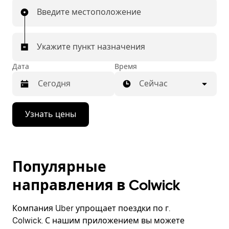
Введите местоположение
Укажите пункт назначения
Дата
Время
Сейчас
Нажмите
Узнать цены
стрелку
вниз,
чтобы
перейти
к
Популярные
календарю
и
направления в Colwick
выбрать
дату.
Чтобы
Компания Uber упрощает поездки по г.
закрыть
календарь,
Colwick. С нашим приложением вы можете
нажмите