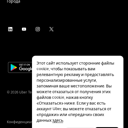
Города
Этот сайт использует сторонние файлы
cookie, чтобы показывать вам
релевантную рекламу и предоставлять
персонализированные услуги,
запоминая ваше местоположение. Вы
можете отказаться от получения этих
©
2026
Uber Technologies Inc.
файлов cookie, нажав кнопку
«Отказаться» ниже. Если у вас есть
аккаунт Uber, вы можете отказаться от
«продажи» или «передачи» своих
данных
здесь
.
Конфиденциальность
Специальные
Условия
возможности