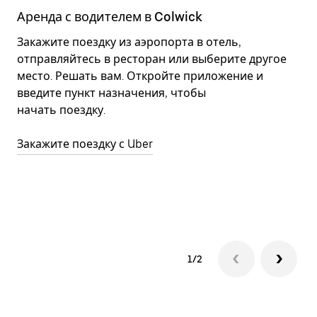
Аренда с водителем в Colwick
А
Закажите поездку из аэропорта в отель,
Э
отправляйтесь в ресторан или выберите другое
с
место. Решать вам. Откройте приложение и
в
введите пункт назначения, чтобы
п
начать поездку.
в
В
Закажите поездку с Uber
о
д
П
1/2