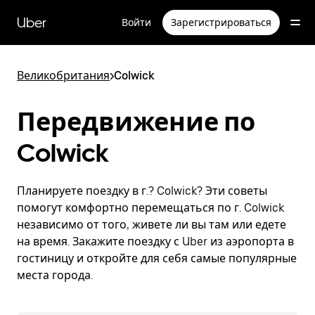
Пропустить
и
Uber
Войти
Зарегистрироваться
перейти
к
основному
содержимому
Великобритания
>
Colwick
Передвижение по
Colwick
Планируете поездку в г.? Colwick? Эти советы
помогут комфортно перемещаться по г. Colwick
независимо от того, живете ли вы там или едете
на время. Закажите поездку с Uber из аэропорта в
гостиницу и откройте для себя самые популярные
места города.