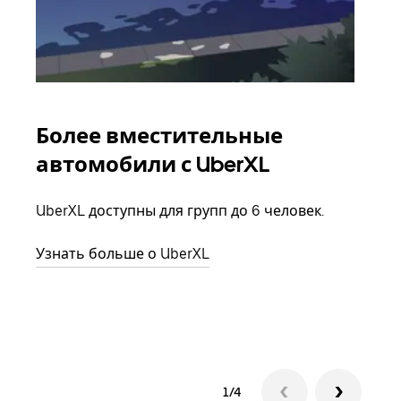
Более вместительные
Гр
автомобили с UberXL
Когд
семь
UberXL доступны для групп до 6 человек.
выбр
назн
Узнать больше о UberXL
Узна
1/4