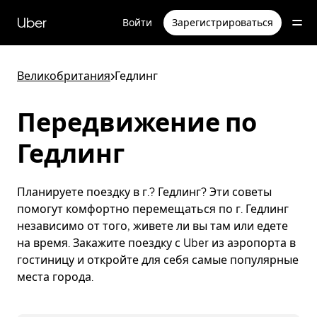
Пропустить
и
Uber
Войти
Зарегистрироваться
перейти
к
основному
содержимому
Великобритания
>
Гедлинг
Передвижение по
Гедлинг
Планируете поездку в г.? Гедлинг? Эти советы
помогут комфортно перемещаться по г. Гедлинг
независимо от того, живете ли вы там или едете
на время. Закажите поездку с Uber из аэропорта в
гостиницу и откройте для себя самые популярные
места города.