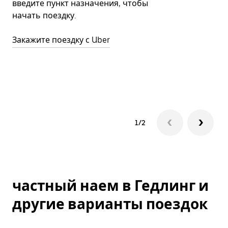
введите пункт назначения, чтобы
п
начать поездку.
в
В
Закажите поездку с Uber
о
д
П
1/2
частный наем в Гедлинг и
другие варианты поездок