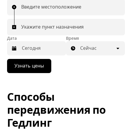
Введите местоположение
Укажите пункт назначения
Дата
Время
Сейчас
Нажмите
Узнать цены
стрелку
вниз,
чтобы
перейти
к
Способы
календарю
и
выбрать
передвижения по
дату.
Чтобы
Гедлинг
закрыть
календарь,
нажмите