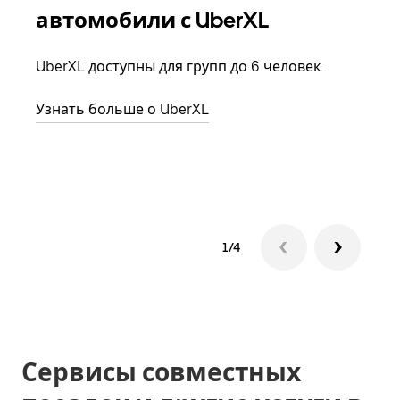
автомобили с UberXL
Когд
семь
UberXL доступны для групп до 6 человек.
выбр
назн
Узнать больше о UberXL
Узна
1/4
Сервисы совместных