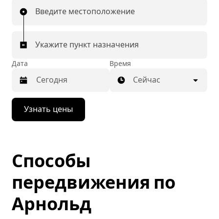
Введите местоположение
Укажите пункт назначения
Дата
Время
Сейчас
Нажмите
Узнать цены
стрелку
вниз,
чтобы
перейти
к
Способы
календарю
и
выбрать
передвижения по
дату.
Чтобы
Арнольд
закрыть
календарь,
нажмите