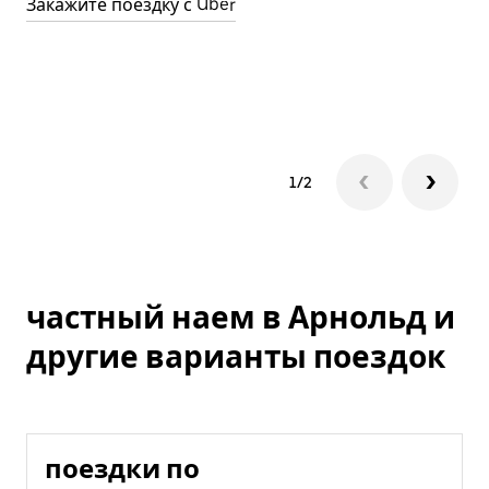
Закажите поездку с Uber
о
д
П
1/2
частный наем в Арнольд и
другие варианты поездок
поездки по