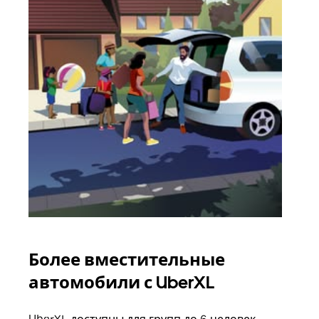
Более вместительные
Гр
автомобили с UberXL
Когд
семь