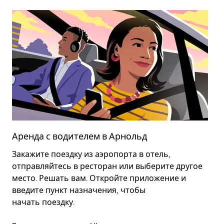
Аренда с водителем в Арнольд
А
Закажите поездку из аэропорта в отель,
Э
отправляйтесь в ресторан или выберите другое
с
место. Решать вам. Откройте приложение и
в
введите пункт назначения, чтобы
п
начать поездку.
в
В