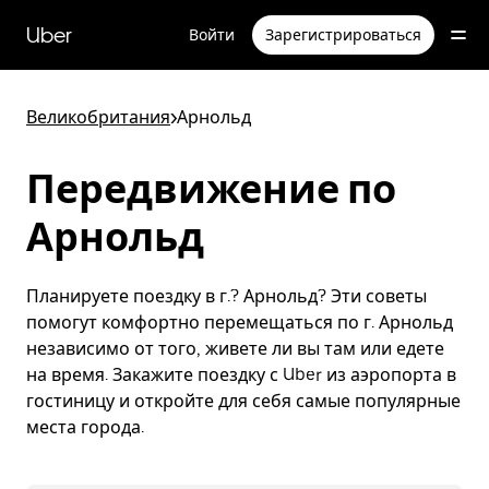
Пропустить
и
Uber
Войти
Зарегистрироваться
перейти
к
основному
содержимому
Великобритания
>
Арнольд
Передвижение по
Арнольд
Планируете поездку в г.? Арнольд? Эти советы
помогут комфортно перемещаться по г. Арнольд
независимо от того, живете ли вы там или едете
на время. Закажите поездку с Uber из аэропорта в
гостиницу и откройте для себя самые популярные
места города.