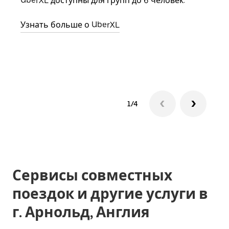
UberXL доступны для групп до 6 человек.
выбр
назн
Узнать больше о UberXL
Узна
1/4
Сервисы совместных
поездок и другие услуги в
г. Арнольд, Англия