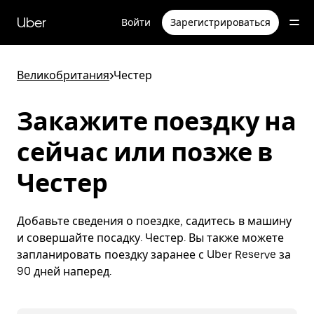
Пропустить
и
Uber
Войти
Зарегистрироваться
перейти
к
основному
содержимому
Великобритания
>
Честер
Закажите поездку на
сейчас или позже в
Честер
Добавьте сведения о поездке, садитесь в машину
и совершайте посадку. Честер. Вы также можете
запланировать поездку заранее с Uber Reserve за
90 дней наперед.