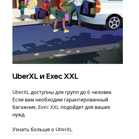
UberXL и Exec XXL
Гр
UberXL доступны для групп до 6 человек.
Когд
Если вам необходим гарантированный
семь
багажник, Exec XXL подойдет для ваших
выбр
нужд.
назн
Узнать больше о UberXL
Узна