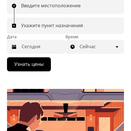
Введите местоположение
Укажите пункт назначения
Дата
Время
Сейчас
Нажмите
Узнать цены
стрелку
вниз,
чтобы
перейти
к
календарю
и
выбрать
дату.
Чтобы
закрыть
календарь,
нажмите