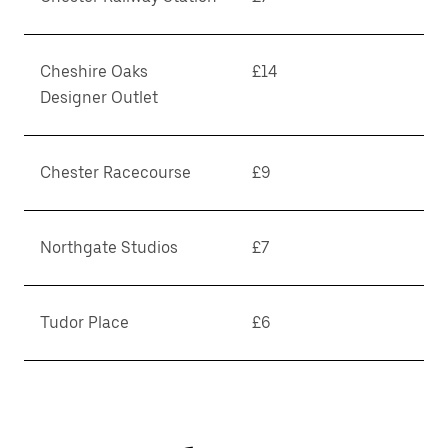
Cheshire Oaks
£14
Designer Outlet
Chester Racecourse
£9
Northgate Studios
£7
Tudor Place
£6