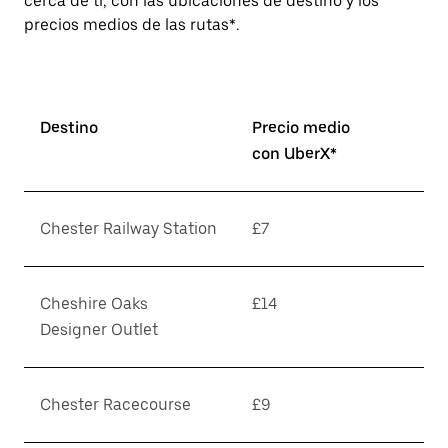
cerca de ti, con las ubicaciones de destino y los
precios medios de las rutas*.
Destino
Precio medio
con UberX*
Chester Railway Station
£7
Cheshire Oaks
£14
Designer Outlet
Chester Racecourse
£9