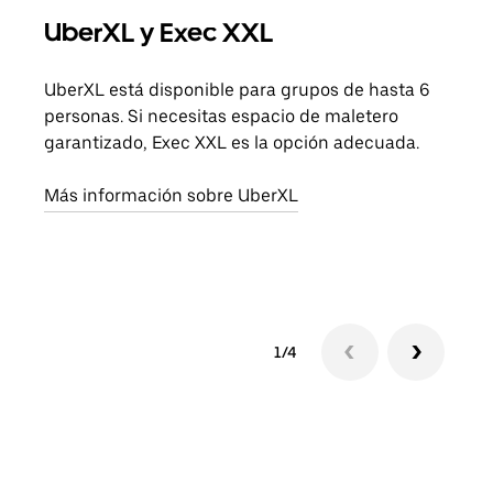
UberXL y Exec XXL
Via
UberXL está disponible para grupos de hasta 6
Cuan
personas. Si necesitas espacio de maletero
viaj
garantizado, Exec XXL es la opción adecuada.
prop
Más información sobre UberXL
Obté
1/4