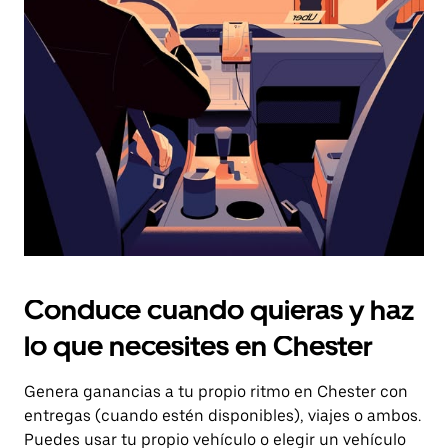
el
botón
de
escape
para
cerrar
el
calendario.
Conduce cuando quieras y haz
lo que necesites en Chester
Genera ganancias a tu propio ritmo en Chester con
entregas (cuando estén disponibles), viajes o ambos.
Puedes usar tu propio vehículo o elegir un vehículo