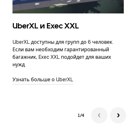
UberXL и Exec XXL
Гр
UberXL доступны для групп до 6 человек.
Когд
Если вам необходим гарантированный
семь
багажник, Exec XXL подойдет для ваших
выбр
нужд.
назн
Узнать больше о UberXL
Узна
1/4