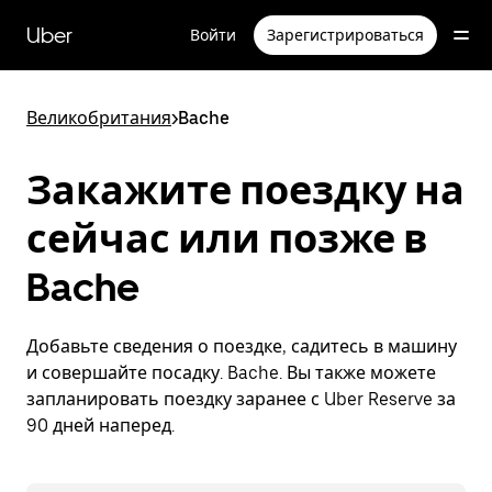
Пропустить
и
Uber
Войти
Зарегистрироваться
перейти
к
основному
содержимому
Великобритания
>
Bache
Закажите поездку на
сейчас или позже в
Bache
Добавьте сведения о поездке, садитесь в машину
и совершайте посадку. Bache. Вы также можете
запланировать поездку заранее с Uber Reserve за
90 дней наперед.