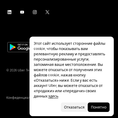
Этот сайт использует сторонние файлы
cookie, чтобы показывать вам
релевантную рекламу и предоставлять
персонализированные услуги,
запоминая ваше местоположение. Вы
можете отказаться от получения этих
©
2026
Uber Technologies Inc.
файлов cookie, нажав кнопку
«Отказаться» ниже. Если у вас есть
аккаунт Uber, вы можете отказаться от
«продажи» или «передачи» своих
данных
здесь
.
Конфиденциальность
Специальные
Условия
возможности
Отказаться
Понятно