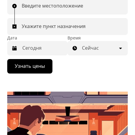
Введите местоположение
Укажите пункт назначения
Дата
Время
Сейчас
Нажмите
Узнать цены
стрелку
вниз,
чтобы
перейти
к
календарю
и
выбрать
дату.
Чтобы
закрыть
календарь,
нажмите