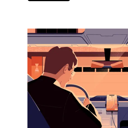
вниз,
чтобы
перейти
к
календарю
и
выбрать
дату.
Чтобы
закрыть
календарь,
нажмите
Esc.