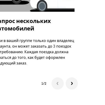
апрос нескольких
Uber Shu
втомобилей
Вариант по
некоторых 
ли в вашей группе только один владелец
определённ
аунта, он может заказать до 3 поездок
мероприяти
 требованию. Каждая поездка должна
аться до того, как будет оформлен
Посмотреть
едующий заказ.
1/2