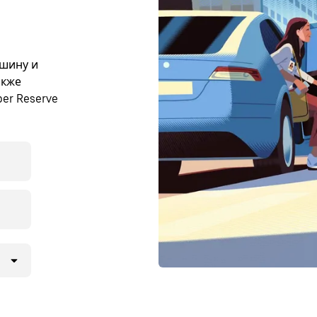
ашину и
акже
er Reserve