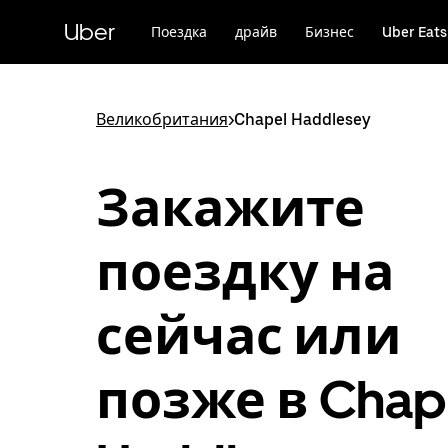
Пропустить
и
Uber
Поездка
драйв
Бизнес
Uber Eats
перейти
к
основному
содержимому
Великобритания
>
Chapel Haddlesey
Закажите
поездку на
сейчас или
позже в Chap