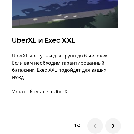
UberXL и Exec XXL
Гр
UberXL доступны для групп до 6 человек.
Когд
Если вам необходим гарантированный
семь
багажник, Exec XXL подойдет для ваших
выбр
нужд.
назн
Узнать больше о UberXL
Узна
1/4