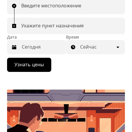
Введите местоположение
Укажите пункт назначения
Дата
Время
Сейчас
Нажмите
Узнать цены
стрелку
вниз,
чтобы
перейти
к
календарю
и
выбрать
дату.
Чтобы
закрыть
календарь,
нажмите