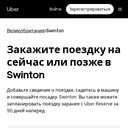
Пропустить
и
Uber
Войти
Зарегистрироваться
перейти
к
основному
содержимому
Великобритания
>
Swinton
Закажите поездку на
сейчас или позже в
Swinton
Добавьте сведения о поездке, садитесь в машину
и совершайте посадку. Swinton. Вы также можете
запланировать поездку заранее с Uber Reserve за
90 дней наперед.