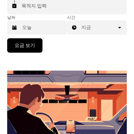
목적지 입력
날짜
시간
지금
캘
요금 보기
린
더
를
조
작
하
려
면
아
래
화
살
표
키