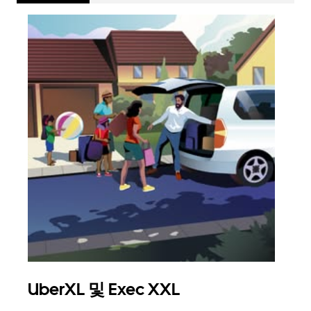
UberXL 및 Exec XXL
그