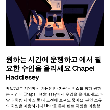
를
눌
러
날
짜
를
선
택
하
세
요.
원하는 시간에 운행하고 에서 필
캘
린
요한 수입을 올리세요 Chapel
더
를
Haddlesey
닫
으
배달(일부 지역에서 가능)이나 차량 서비스를 통해 원하
려
는 시간에 Chapel Haddlesey에서 수입을 올려보세요. 배
면
Esc
달과 차량 서비스 둘 다 도전해 보셔도 좋아요! 본인 소유
키
의 차량을 이용하거나 Uber를 통해 렌트 차량을 이용할
를