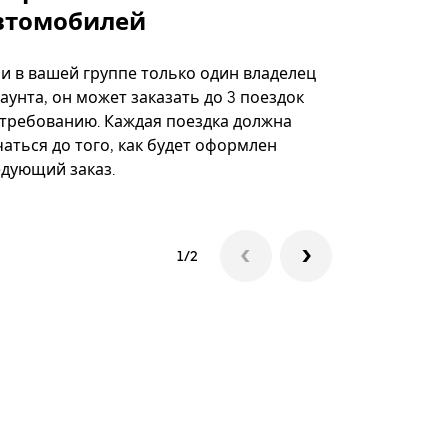
втомобилей
Вариант по
некоторых 
ли в вашей группе только один владелец
определённ
аунта, он может заказать до 3 поездок
мероприяти
 требованию. Каждая поездка должна
аться до того, как будет оформлен
Посмотреть
едующий заказ.
1/2