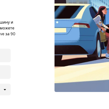
ашину и
 можете
ve за 90