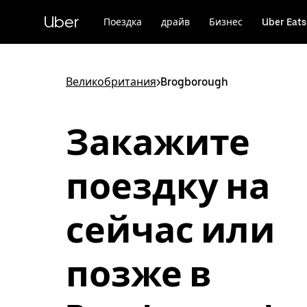
Пропустить
и
Uber
Поездка
драйв
Бизнес
Uber Eats
перейти
к
основному
содержимому
Великобритания
>
Brogborough
Закажите
поездку на
сейчас или
позже в