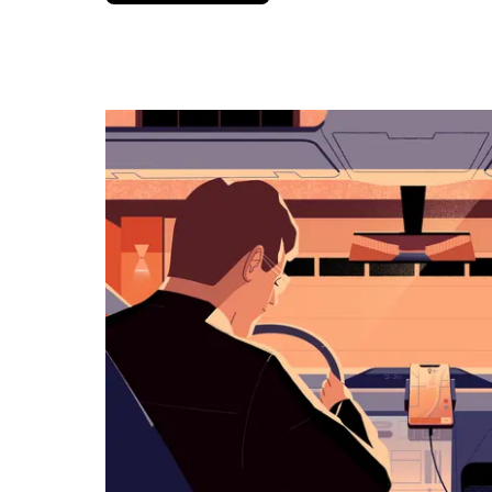
вниз,
чтобы
перейти
к
календарю
и
выбрать
дату.
Чтобы
закрыть
календарь,
нажмите
Esc.