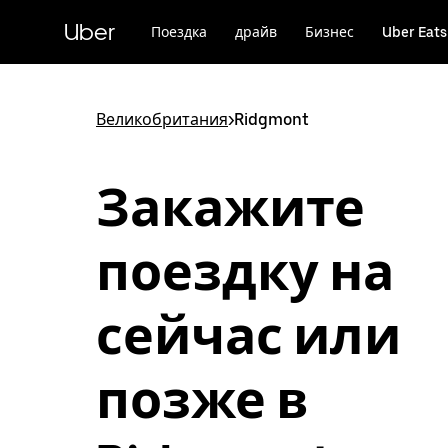
Пропустить
и
Uber
Поездка
драйв
Бизнес
Uber Eats
перейти
к
основному
содержимому
Великобритания
>
Ridgmont
Закажите
поездку на
сейчас или
позже в