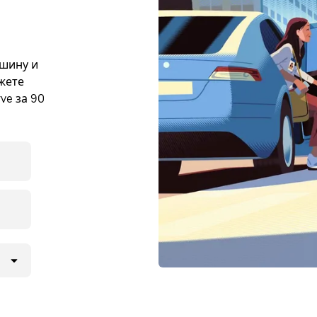
ашину и
жете
ve за 90