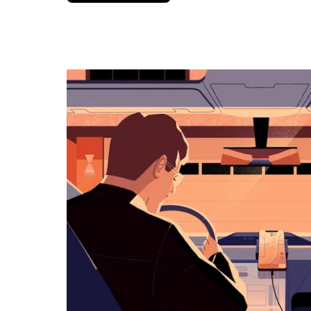
вниз,
чтобы
перейти
к
календарю
и
выбрать
дату.
Чтобы
закрыть
календарь,
нажмите
Esc.