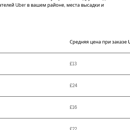
елей Uber в вашем районе, места высадки и
Средняя цена при заказе 
£13
£24
£16
£22