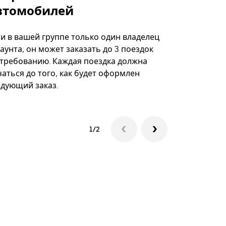
втомобилей
Вариант по
некоторых 
ли в вашей группе только один владелец
определённ
аунта, он может заказать до 3 поездок
мероприяти
 требованию. Каждая поездка должна
аться до того, как будет оформлен
Посмотреть
едующий заказ.
1/2