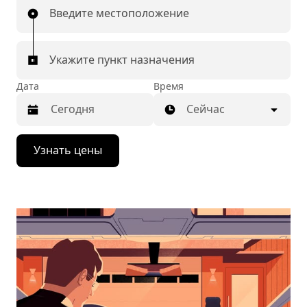
Введите местоположение
Укажите пункт назначения
Дата
Время
Сейчас
Нажмите
Узнать цены
стрелку
вниз,
чтобы
перейти
к
календарю
и
выбрать
дату.
Чтобы
закрыть
календарь,
нажмите