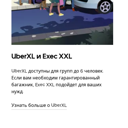
UberXL и Exec XXL
Гр
UberXL доступны для групп до 6 человек.
Когд
Если вам необходим гарантированный
семь
багажник, Exec XXL подойдет для ваших
выбр
нужд.
назн
Узнать больше о UberXL
Узна