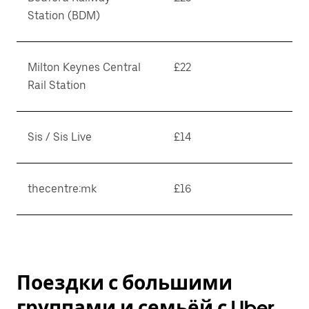
Station (BDM)
Milton Keynes Central
£22
Rail Station
Sis / Sis Live
£14
thecentre:mk
£16
Поездки с большими
группами и семьёй с Uber