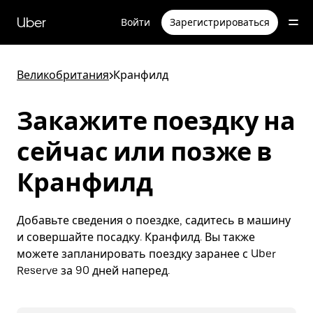
Пропустить
и
Uber
Войти
Зарегистрироваться
перейти
к
основному
содержимому
Великобритания
>
Кранфилд
Закажите поездку на
сейчас или позже в
Кранфилд
Добавьте сведения о поездке, садитесь в машину
и совершайте посадку. Кранфилд. Вы также
можете запланировать поездку заранее с Uber
Reserve за 90 дней наперед.