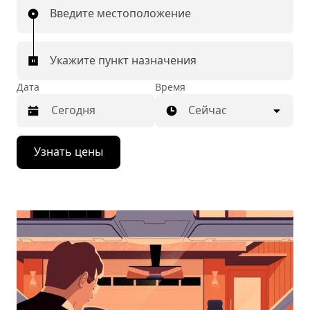
Введите местоположение
Укажите пункт назначения
Дата
Время
Сейчас
Нажмите
Узнать цены
стрелку
вниз,
чтобы
перейти
к
календарю
и
выбрать
дату.
Чтобы
закрыть
календарь,
нажмите