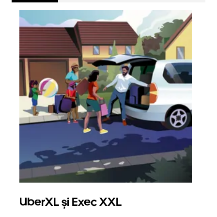
UberXL și Exec XXL
Căl