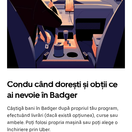
în
jos.
Închide
calendarul
apăsând
pe
butonul
Escape.
Condu când dorești și obții ce
ai nevoie în Badger
Câștigă bani în Badger după propriul tău program,
efectuând livrări (dacă există opțiunea), curse sau
ambele. Poți folosi propria mașină sau poți alege o
închiriere prin Uber.