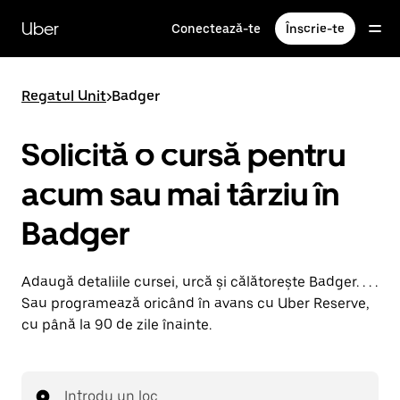
Accesează
direct
Uber
Conectează-te
Înscrie-te
conținutul
principal
Regatul Unit
>
Badger
Solicită o cursă pentru
acum sau mai târziu în
Badger
Adaugă detaliile cursei, urcă și călătorește Badger. . . .
Sau programează oricând în avans cu Uber Reserve,
cu până la 90 de zile înainte.
Introdu un loc