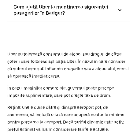
Cum ajută Uber la menținerea siguranței
pasagerilor în Badger?
Uber nu tolerează consumul de alcool sau droguri de către
șoferii care folosesc aplicația Uber. În cazul în care consideri
că șoferul este sub influența drogurilor sau a alcoolului, cere-i
să oprească imediat cursa.
În cazul mașinilor comerciale, guvernul poate percepe
impozite suplimentare, care pot crește taxa de drum.
Reține: unele curse către și dinspre aeroport pot, de
asemenea, să includă o taxă care acoperă costurile minime
pentru parcarea la aeroport. Dacă tariful dinamic este activ,
prețul estimat va lua în considerare tarifele actuale.