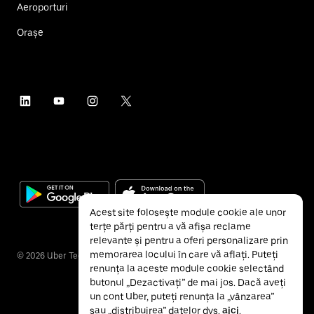
Aeroporturi
Orașe
Acest site folosește module cookie ale unor
terțe părți pentru a vă afișa reclame
relevante și pentru a oferi personalizare prin
memorarea locului în care vă aflați. Puteți
©
2026
Uber Technologies Inc.
renunța la aceste module cookie selectând
butonul „Dezactivați” de mai jos. Dacă aveți
un cont Uber, puteți renunța la „vânzarea”
sau „distribuirea” datelor dvs.
aici
.