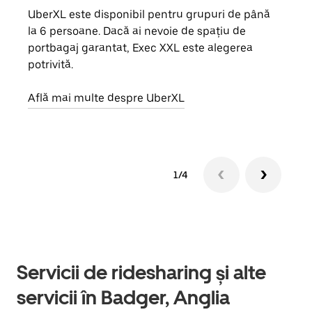
UberXL este disponibil pentru grupuri de până
Când 
la 6 persoane. Dacă ai nevoie de spațiu de
de g
portbagaj garantat, Exec XXL este alegerea
prop
potrivită.
Află
Află mai multe despre UberXL
1/4
Servicii de ridesharing și alte
servicii în Badger, Anglia