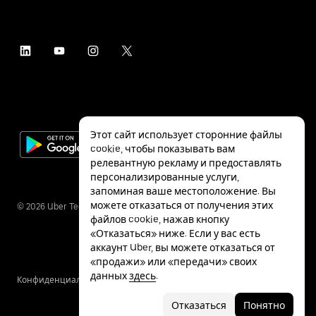
Этот сайт использует сторонние файлы
cookie, чтобы показывать вам
релевантную рекламу и предоставлять
персонализированные услуги,
запоминая ваше местоположение. Вы
можете отказаться от получения этих
©
2026
Uber Technologies Inc.
файлов cookie, нажав кнопку
«Отказаться» ниже. Если у вас есть
аккаунт Uber, вы можете отказаться от
«продажи» или «передачи» своих
данных
здесь
.
Конфиденциальность
Специальные
Условия
возможности
Отказаться
Понятно