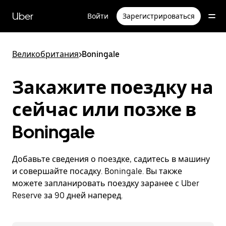
Пропустить
и
Uber
Войти
Зарегистрироваться
перейти
к
основному
содержимому
Великобритания
>
Boningale
Закажите поездку на
сейчас или позже в
Boningale
Добавьте сведения о поездке, садитесь в машину
и совершайте посадку. Boningale. Вы также
можете запланировать поездку заранее с Uber
Reserve за 90 дней наперед.