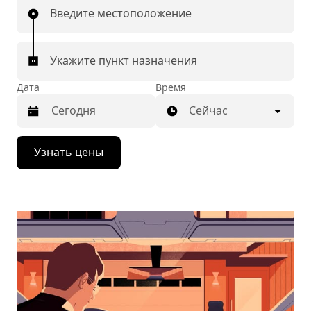
Введите местоположение
Укажите пункт назначения
Дата
Время
Сейчас
Нажмите
Узнать цены
стрелку
вниз,
чтобы
перейти
к
календарю
и
выбрать
дату.
Чтобы
закрыть
календарь,
нажмите