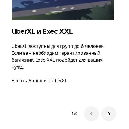
UberXL и Exec XXL
Гр
UberXL доступны для групп до 6 человек.
Когд
Если вам необходим гарантированный
семь
багажник, Exec XXL подойдет для ваших
выбр
нужд.
назн
Узнать больше о UberXL
Узна
1/4