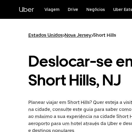
Avançar
para
Uber
Viagem
Drive
Negócios
Uber Eat
o
conteúdo
principal
Estados Unidos
>
Nova Jersey
>
Short Hills
Deslocar-se e
Short Hills, NJ
Planear viajar em Short Hills? Quer esteja a vis
na cidade, consulte este guia para saber como
ao máximo a sua experiência na cidade Short Hi
aeroporto para um hotel através da Uber e des
e destinos populares.