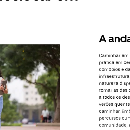
A and
Caminhar em S
prática em ce
comboios e da
infraestrutur
natureza dispe
tornar as des
a todos os des
verões quente
caminhar. Emb
percursos cur
comunidade, a