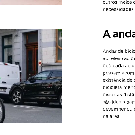
outros meios 
necessidades 
A anda
Andar de bicic
ao relevo acid
dedicada ao c
possam acomoda
existência de
bicicleta men
disso, as dist
são ideais par
devem ter cuid
na área.