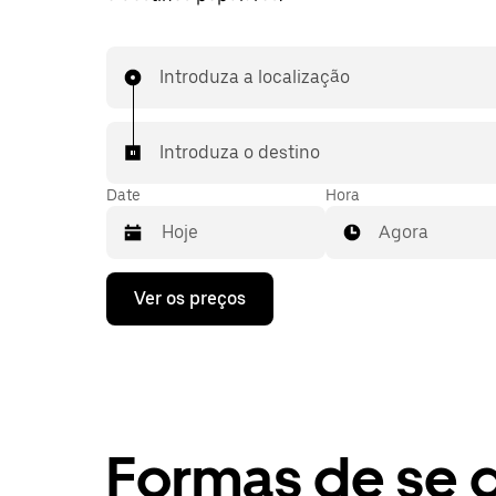
Introduza a localização
Introduza o destino
Date
Hora
Agora
Prima
Ver os preços
a
tecla
da
seta
para
interagir
com
o
Formas de se 
calendário
e