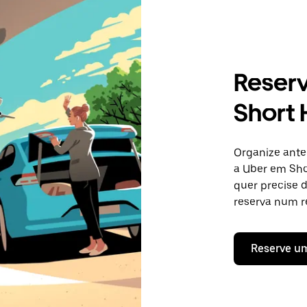
Reser
Short 
Organize ante
a Uber em Shor
quer precise 
reserva num re
Reserve u