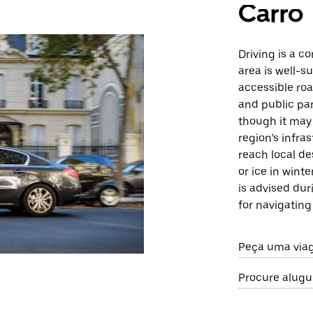
Carro
Driving is a c
area is well-s
accessible roa
and public par
though it may
region’s infra
reach local de
or ice in wint
is advised duri
for navigating
Peça uma viag
Procure alugu