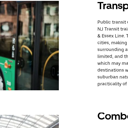
Transp
Public transit
NJ Transit tra
& Essex Line. 
cities, making
surrounding ar
limited, and t
which may mak
destinations w
suburban natu
practicality of 
Comb