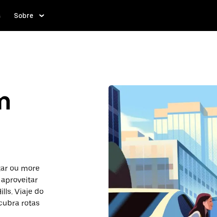
s
Sobre
m
itar ou more
 aproveitar
lls. Viaje do
cubra rotas