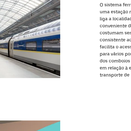
O sistema ferr
uma estação na
liga a localid
conveniente de
costumam ser 
consistente ao
facilita o ace
para vários p
dos comboios 
em relação à 
transporte de 