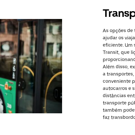
Transp
As opções de 
ajudar os via
eficiente. Um
Transit, que l
proporcionand
Além disso, e
a transportes,
conveniente p
autocarros e s
distâncias ent
transporte pú
também pode a
faz transbordo