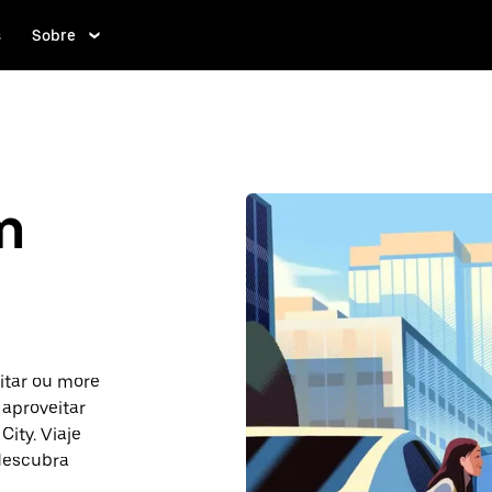
s
Sobre
m
sitar ou more
 aproveitar
ity. Viaje
 descubra