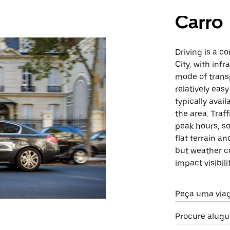
Carro
Driving is a 
City, with inf
mode of trans
relatively easy
typically avai
the area. Traf
peak hours, s
flat terrain a
but weather co
impact visibili
Peça uma viag
Procure alugu