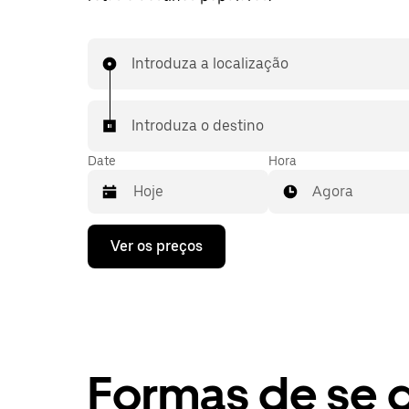
Introduza a localização
Introduza o destino
Date
Hora
Agora
Prima
Ver os preços
a
tecla
da
seta
para
interagir
com
o
Formas de se 
calendário
e