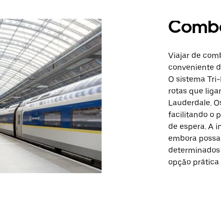
Comb
Viajar de com
conveniente de
O sistema Tri-
rotas que lig
Lauderdale. O
facilitando o
de espera. A 
embora possam
determinados 
opção prática 