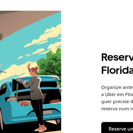
Reser
Florid
Organize ante
a Uber em Flor
quer precise 
reserva num re
Reserve u