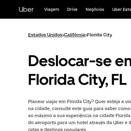
Avançar
para
Uber
Viagem
Drive
Negócios
Uber Eat
o
conteúdo
principal
Estados Unidos
>
Califórnia
>
Florida City
Deslocar-se e
Florida City, FL
Planear viajar em Florida City? Quer esteja a vi
na cidade, consulte este guia para saber como
ao máximo a sua experiência na cidade Florida C
do aeroporto para um hotel através da Uber e
rotas e destinos populares.