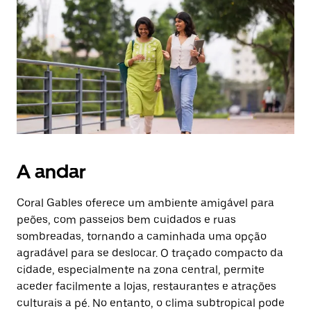
Prima
o
botão
Esc
para
fechar
o
calendário.
A andar
Coral Gables oferece um ambiente amigável para
peões, com passeios bem cuidados e ruas
sombreadas, tornando a caminhada uma opção
agradável para se deslocar. O traçado compacto da
cidade, especialmente na zona central, permite
aceder facilmente a lojas, restaurantes e atrações
culturais a pé. No entanto, o clima subtropical pode