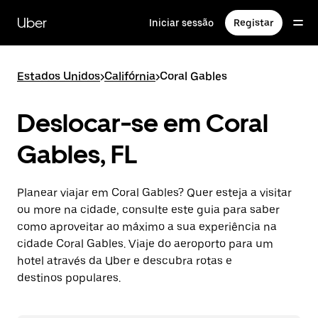
Avançar
para
Uber
Iniciar sessão
Registar
o
conteúdo
principal
Estados Unidos
>
Califórnia
>
Coral Gables
Deslocar-se em Coral
Gables, FL
Planear viajar em Coral Gables? Quer esteja a visitar
ou more na cidade, consulte este guia para saber
como aproveitar ao máximo a sua experiência na
cidade Coral Gables. Viaje do aeroporto para um
hotel através da Uber e descubra rotas e
destinos populares.