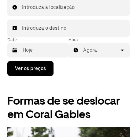
Introduza a localização
Introduza o destino
Date
Hora
Agora
Prima
Ver os preços
a
tecla
da
seta
para
Formas de se deslocar
interagir
com
o
em Coral Gables
calendário
e
selecionar
uma
data.