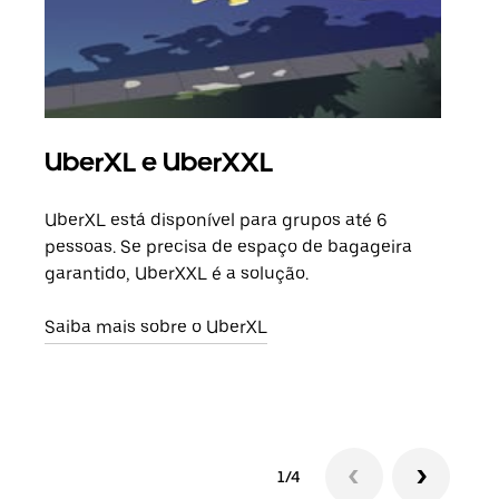
UberXL e UberXXL
Vi
UberXL está disponível para grupos até 6
Quan
pessoas. Se precisa de espaço de bagageira
para
garantido, UberXXL é a solução.
pode
ou d
Saiba mais sobre o UberXL
Saib
1/4