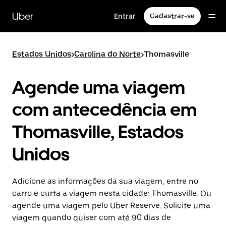
Pular
para
Uber
Entrar
Cadastrar-se
o
conteúdo
principal
Estados Unidos
>
Carolina do Norte
>
Thomasville
Agende uma viagem
com antecedência em
Thomasville, Estados
Unidos
Adicione as informações da sua viagem, entre no
carro e curta a viagem nesta cidade: Thomasville. Ou
agende uma viagem pelo Uber Reserve. Solicite uma
viagem quando quiser com até 90 dias de