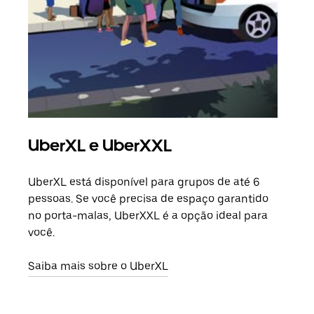
UberXL e UberXXL
Vi
UberXL está disponível para grupos de até 6
Ao c
pessoas. Se você precisa de espaço garantido
sua 
no porta-malas, UberXXL é a opção ideal para
adic
você.
dese
Saiba mais sobre o UberXL
Saib