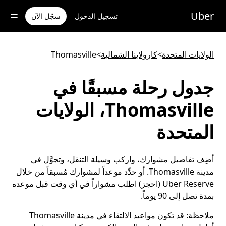
خطٍ
لوصول
Uber
تسجيل الدخول
سجّل الآن
لى
لمحتوى
لرئيسي
الولايات المتحدة
>
كارولاينا الشمالية
>
Thomasville
جدول رحلة مسبقًا في
Thomasville، الولايات
المتحدة
أضِف تفاصيل مشوارك، واركب وسيلة التنقل، وتجوَّل في
مدينة Thomasville. أو حدِّد موعداً لمشوارك مُسبقاً من خلال
Uber Reserve (احجز) اطلب مشواراً في أي وقت قبل موعده
بمدة تصل إلى 90 يوماً.
ملاحظة:
قد تكون مواعيد الالتقاء في مدينة Thomasville