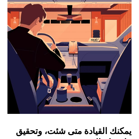
التقويم
واختيار
التاريخ.
اضغط
على
زر
الخروج
لإغلاق
التقويم.
يمكنك القيادة متى شئت، وتحقيق