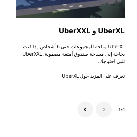
UberXL و UberXXL
الرح
UberXL متاحة للمجموعات حتى 6 أشخاص. إذا كنت
عند دع
بحاجة إلى مساحة صندوق أمتعة مضمونة، UberXXL
الجما
تلبي احتياجك.
التوصي
تعرف على المزيد حول UberXL
تعرّف 
1/4