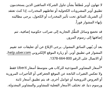
لا تتهاون أوبر مُطلقاً بشأن تناول الشركاء السائقين الذين يستخدمون
تطبيق أوبر المشروبات الكحولية أو تعاطيهم المخدرات. إذا كنتَ تعتقد
أن الشريك السائق تحت تأثير المخدرات أو الكحول، يرجى مطالبته
بإنهاء المشوار فوراً.
قد تخضع وسائل التنقُّل التجارية إلى ضرائب حكومية إضافية، تتم
إضافتها إلى رسوم المرور.
بعد أن يُنهي السائق المشوار، يرجى الإبلاغ عن أي تعليقات عند تقييم
المشوار في تطبيق أوبر، أو زيارة الموقع الإلكتروني
help.uber.com
،
أو الاتصال على الرقم 800-664-1378.
*أسعار المشاوير النموذجية للركاب هي متوسط أسعار UberX فقط
ولا تعكس التغيرات الناتجة عن الموقع الجغرافي أو التأخيرات المرورية
أو العروض الترويجية أو عوامل أخرى. قد يتم تطبيق أسعار ثابتة
ورسوم دنيا. قد تختلف الأسعار الفعلية للمشاوير والمشاوير المجدولة.