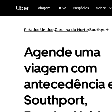
Pular
para
Uber
Viagem
Drive
Negócios
Sobre
o
conteúdo
principal
Estados Unidos
>
Carolina do Norte
>
Southport
Agende uma
viagem com
antecedência
Southport,