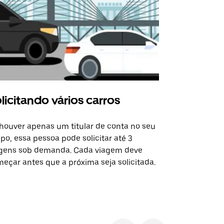
licitando vários carros
Uber Shu
houver apenas um titular de conta no seu
A opção Shut
po, essa pessoa pode solicitar até 3
selecionadas
gens sob demanda. Cada viagem deve
eventos espe
eçar antes que a próxima seja solicitada.
Verifique a 