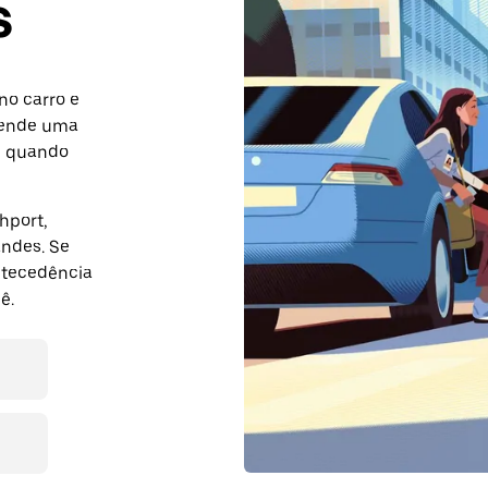
s
no carro e
gende uma
m quando
hport,
ndes. Se
ntecedência
ê.