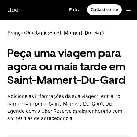
Pular
para
Uber
Entrar
Cadastrar-se
o
conteúdo
principal
França
>
Occitanie
>
Saint-Mamert-Du-Gard
Peça uma viagem para
agora ou mais tarde em
Saint-Mamert-Du-Gard
Adicione as informações da sua viagem, entre no
carro e saia por aí Saint-Mamert-Du-Gard. Ou
agende com o Uber Reserve qualquer horário com
até 90 dias de antecedência.