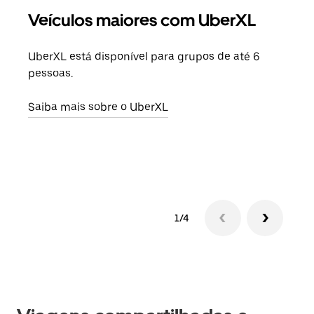
Veículos maiores com UberXL
Vi
UberXL está disponível para grupos de até 6
Ao c
pessoas.
sua 
adic
Saiba mais sobre o UberXL
dese
Saib
1/4