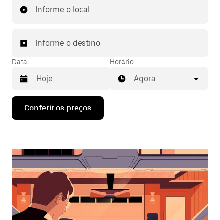
Informe o local
Informe o destino
Data
Horário
Agora
Pressione
Conferir os preços
a
seta
para
baixo
para
interagir
com
o
calendário
e
selecionar
uma
data.