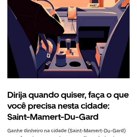
Pressione
a
tecla
“ESC”
para
fechar
o
calendário.
Dirija quando quiser, faça o que
você precisa nesta cidade:
Saint-Mamert-Du-Gard
Ganhe dinheiro na cidade (Saint-Mamert-Du-Gard)