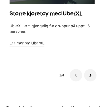
Større kjøretøy med UberXL
Gr
UberXL er tilgjengelig for grupper på opptil 6
Når d
personer.
grup
hent
Les mer om UberXL
Finn
1/4