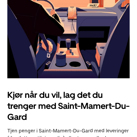
Esc-
knappen
for
å
lukke
kalenderen.
Kjør når du vil, lag det du
trenger med Saint-Mamert-Du-
Gard
Tjen penger i Saint-Mamert-Du-Gard med leveringer