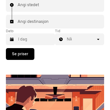
Angi stedet
Angi destinasjon
Dato
Tid
Nå
Trykk
Se priser
på
piltast
ned
for
å
åpne
kalenderen
og
velge
en
dato.
Trykk
på