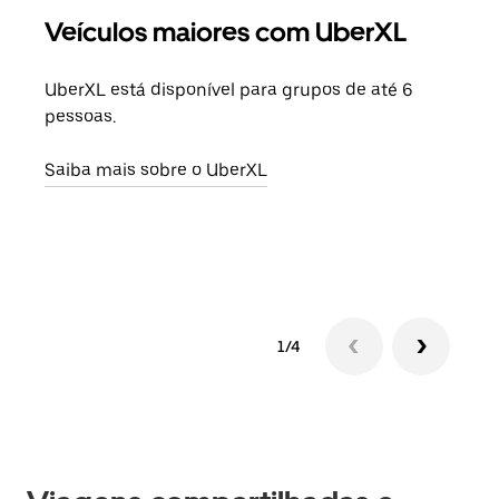
Veículos maiores com UberXL
Vi
UberXL está disponível para grupos de até 6
Ao c
pessoas.
sua 
adic
Saiba mais sobre o UberXL
dese
Saib
1/4