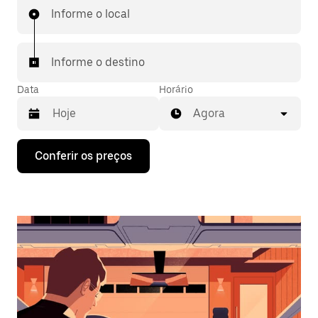
Informe o local
Informe o destino
Data
Horário
Agora
Pressione
Conferir os preços
a
seta
para
baixo
para
interagir
com
o
calendário
e
selecionar
uma
data.