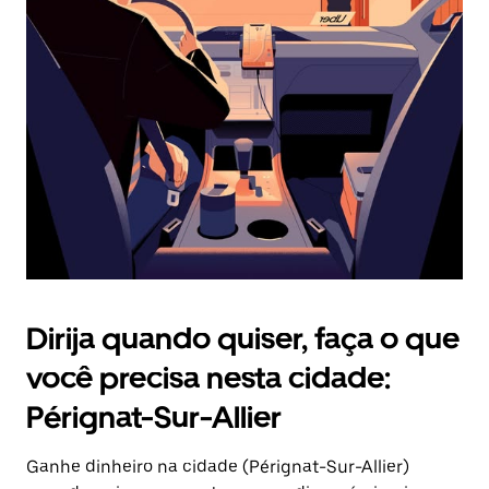
Pressione
a
tecla
“ESC”
para
fechar
o
calendário.
Dirija quando quiser, faça o que
você precisa nesta cidade:
Pérignat-Sur-Allier
Ganhe dinheiro na cidade (Pérignat-Sur-Allier)