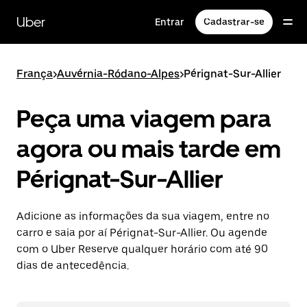
Pular
para
Uber
Entrar
Cadastrar-se
o
conteúdo
principal
França
>
Auvérnia-Ródano-Alpes
>
Pérignat-Sur-Allier
Peça uma viagem para
agora ou mais tarde em
Pérignat-Sur-Allier
Adicione as informações da sua viagem, entre no
carro e saia por aí Pérignat-Sur-Allier. Ou agende
com o Uber Reserve qualquer horário com até 90
dias de antecedência.