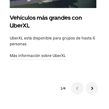
Vehículos más grandes con
Via
UberXL
Cuan
viaj
UberXL está disponible para grupos de hasta 6
prop
personas.
Obté
Más información sobre UberXL
1/4