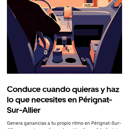
el
botón
de
escape
para
cerrar
el
calendario.
Conduce cuando quieras y haz
lo que necesites en Pérignat-
Sur-Allier
Genera ganancias a tu propio ritmo en Pérignat-Sur-