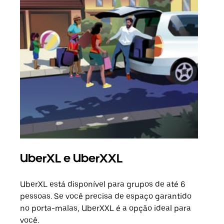
UberXL e UberXXL
Vi
UberXL está disponível para grupos de até 6
Ao c
pessoas. Se você precisa de espaço garantido
sua 
no porta-malas, UberXXL é a opção ideal para
adic
você.
dese