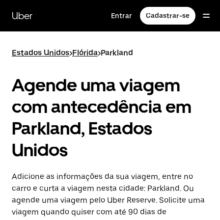
Pular
para
Uber
Entrar
Cadastrar-se
o
conteúdo
principal
Estados Unidos
>
Flórida
>
Parkland
Agende uma viagem
com antecedência em
Parkland, Estados
Unidos
Adicione as informações da sua viagem, entre no
carro e curta a viagem nesta cidade: Parkland. Ou
agende uma viagem pelo Uber Reserve. Solicite uma
viagem quando quiser com até 90 dias de