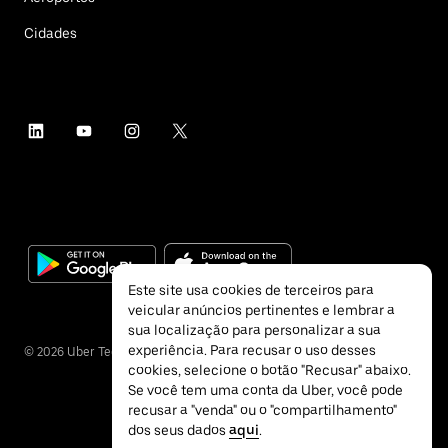
Cidades
Este site usa cookies de terceiros para
veicular anúncios pertinentes e lembrar a
sua localização para personalizar a sua
experiência. Para recusar o uso desses
©
2026
Uber Technologies Inc.
cookies, selecione o botão "Recusar" abaixo.
Se você tem uma conta da Uber, você pode
recusar a "venda" ou o "compartilhamento"
dos seus dados
aqui
.