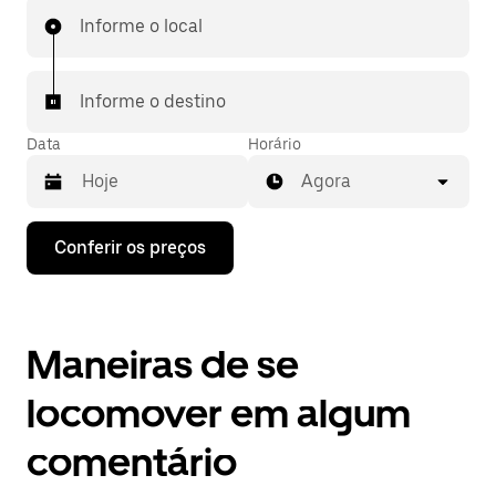
Informe o local
Informe o destino
Data
Horário
Agora
Pressione
Conferir os preços
a
seta
para
baixo
para
Maneiras de se
interagir
com
o
locomover em algum
calendário
e
comentário
selecionar
uma
data.