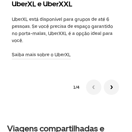
UberXL e UberXXL
Vi
UberXL está disponível para grupos de até 6
Ao c
pessoas. Se você precisa de espaço garantido
sua 
no porta-malas, UberXXL é a opção ideal para
adic
você.
dese
Saiba mais sobre o UberXL
Saib
1/4
Viagens compartilhadas e