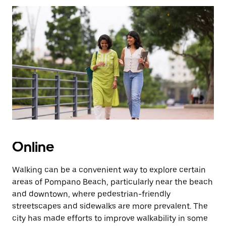
Pressione
a
tecla
“ESC”
para
fechar
o
calendário.
Online
Walking can be a convenient way to explore certain
areas of Pompano Beach, particularly near the beach
and downtown, where pedestrian-friendly
streetscapes and sidewalks are more prevalent. The
city has made efforts to improve walkability in some