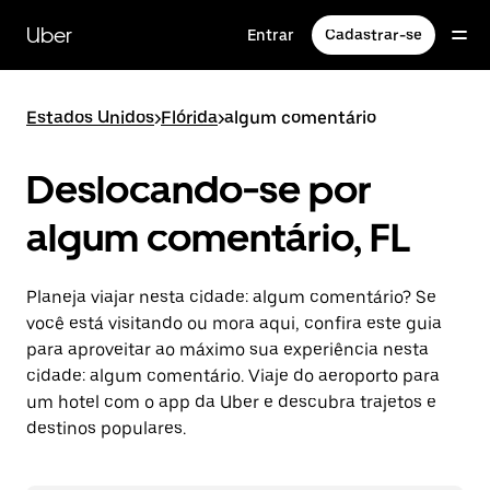
Pular
para
Uber
Entrar
Cadastrar-se
o
conteúdo
principal
Estados Unidos
>
Flórida
>
algum comentário
Deslocando-se por
algum comentário, FL
Planeja viajar nesta cidade: algum comentário? Se
você está visitando ou mora aqui, confira este guia
para aproveitar ao máximo sua experiência nesta
cidade: algum comentário. Viaje do aeroporto para
um hotel com o app da Uber e descubra trajetos e
destinos populares.