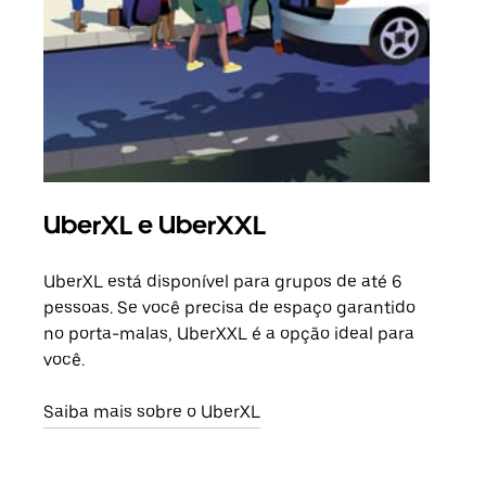
UberXL e UberXXL
Vi
UberXL está disponível para grupos de até 6
Ao c
pessoas. Se você precisa de espaço garantido
sua 
no porta-malas, UberXXL é a opção ideal para
adic
você.
dese
Saiba mais sobre o UberXL
Saib