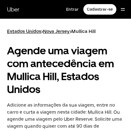
Pular
para
Uber
Entrar
Cadastrar-se
o
conteúdo
principal
Estados Unidos
>
Nova Jersey
>
Mullica Hill
Agende uma viagem
com antecedência em
Mullica Hill, Estados
Unidos
Adicione as informações da sua viagem, entre no
carro e curta a viagem nesta cidade: Mullica Hill. Ou
agende uma viagem pelo Uber Reserve. Solicite uma
viagem quando quiser com até 90 dias de